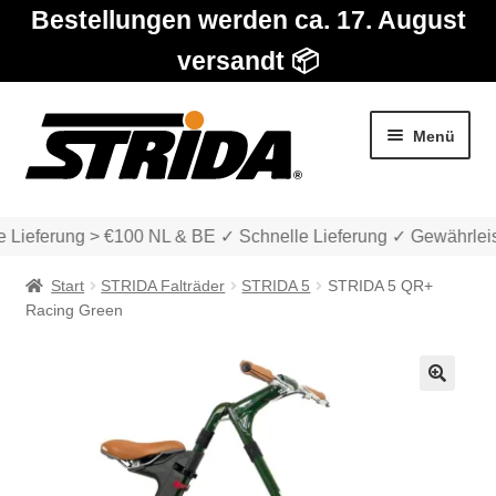
Bestellungen werden ca. 17. August
versandt 📦
Zur
Zum
Menü
Navigation
Inhalt
springen
springen
ieferung > €100 NL & BE ✓ Schnelle Lieferung ✓ Gewährleist
Start
STRIDA Falträder
STRIDA 5
STRIDA 5 QR+
Racing Green
Die Modelle
🔍
Unter
Katalog
auskla
Unter