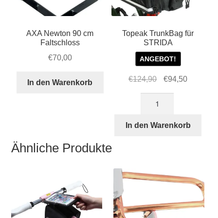
AXA Newton 90 cm
Topeak TrunkBag für
Faltschloss
STRIDA
€
70,00
ANGEBOT!
Ursprünglicher
Aktueller
€
124,90
€
94,50
In den Warenkorb
Preis
Preis
Topeak
war:
ist:
TrunkBag
€124,90
€94,50.
für
In den Warenkorb
STRIDA
Ähnliche Produkte
Menge