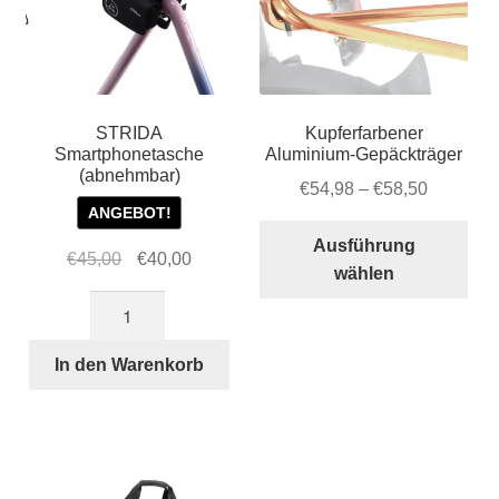
STRIDA
Kupferfarbener
Smartphonetasche
Aluminium-Gepäckträger
(abnehmbar)
Preisspa
€
54,98
–
€
58,50
ANGEBOT!
€54,98
Die
bis
Ausführung
Ursprünglicher
Aktueller
€
45,00
€
40,00
Pro
€58,50
wählen
Preis
Preis
wei
STRIDA
war:
ist:
meh
Smartphonetasche
€45,00
€40,00.
Var
(abnehmbar)
In den Warenkorb
auf.
Menge
Die
Opt
kön
auf