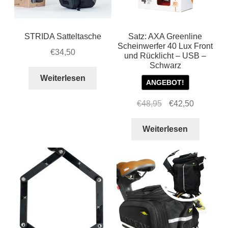
STRIDA Satteltasche
Satz: AXA Greenline
Scheinwerfer 40 Lux Front
€
34,50
und Rücklicht – USB –
Schwarz
Weiterlesen
ANGEBOT!
Ursprünglicher
Aktueller
€
48,95
€
42,50
Preis
Preis
war:
ist:
Weiterlesen
€48,95
€42,50.