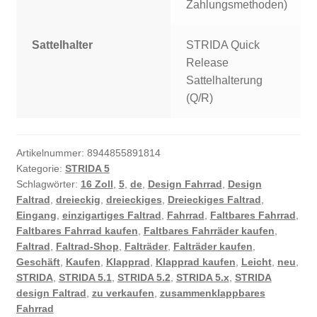
Zahlungsmethoden)
Sattelhalter
STRIDA Quick
Release
Sattelhalterung
(Q/R)
Artikelnummer:
8944855891814
Kategorie:
STRIDA 5
Schlagwörter:
16 Zoll
,
5
,
de
,
Design Fahrrad
,
Design
Faltrad
,
dreieckig
,
dreieckiges
,
Dreieckiges Faltrad
,
Eingang
,
einzigartiges Faltrad
,
Fahrrad
,
Faltbares Fahrrad
,
Faltbares Fahrrad kaufen
,
Faltbares Fahrräder kaufen
,
Faltrad
,
Faltrad-Shop
,
Falträder
,
Falträder kaufen
,
Geschäft
,
Kaufen
,
Klapprad
,
Klapprad kaufen
,
Leicht
,
neu
,
STRIDA
,
STRIDA 5.1
,
STRIDA 5.2
,
STRIDA 5.x
,
STRIDA
design Faltrad
,
zu verkaufen
,
zusammenklappbares
Fahrrad