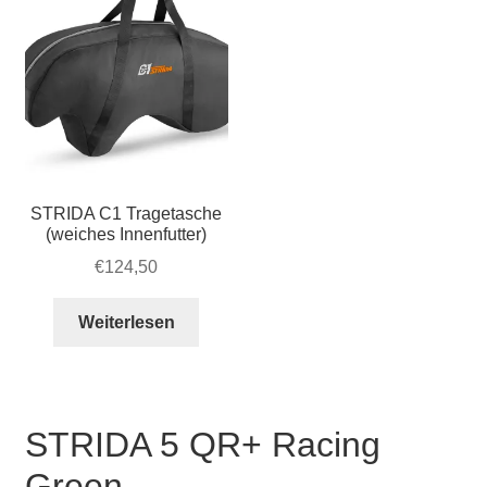
der
Pro
gew
wer
STRIDA C1 Tragetasche
(weiches Innenfutter)
€
124,50
Weiterlesen
STRIDA 5 QR+ Racing
Green