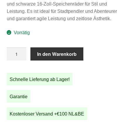
und schwarze 16-Zoll-Speichenräder für Stil und
Leistung. Es ist ideal für Stadtpendler und Abenteurer
und garantiert agile Leistung und zeitlose Ästhetik.
Vorrätig
STRIDA
In den Warenkorb
5
QR+
Racing
Schnelle Lieferung ab Lager!
Green
Menge
Garantie
Kostenloser Versand +€100 NL&BE