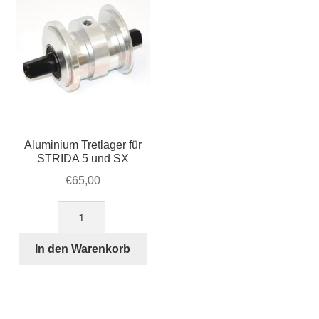
Aluminium Tretlager für
STRIDA 5 und SX
€
65,00
Aluminium
Tretlager
für
In den Warenkorb
STRIDA
5
und
SX