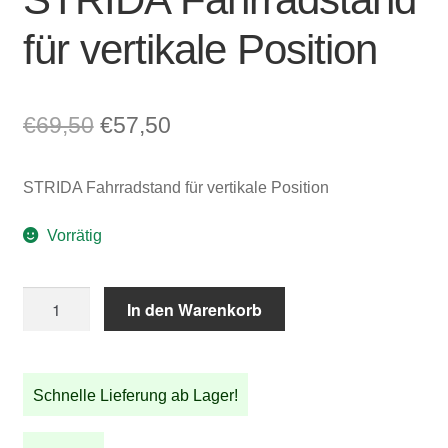
für vertikale Position
Ursprünglicher
Aktueller
€
69,50
€
57,50
Preis
Preis
STRIDA Fahrradstand für vertikale Position
war:
ist:
€69,50
€57,50.
Vorrätig
STRIDA
In den Warenkorb
Fahrradstand
für
vertikale
Schnelle Lieferung ab Lager!
Position
Menge