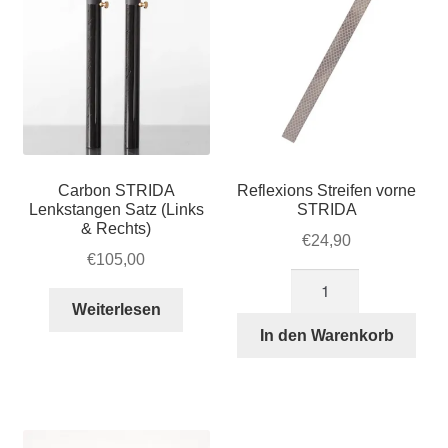
Carbon STRIDA
Reflexions Streifen vorne
Lenkstangen Satz (Links
STRIDA
& Rechts)
€
24,90
€
105,00
Reflexions
Streifen
Weiterlesen
vorne
In den Warenkorb
STRIDA
Menge