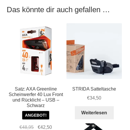
Das könnte dir auch gefallen …
Satz: AXA Greenline
STRIDA Satteltasche
Scheinwerfer 40 Lux Front
€
34,50
und Rücklicht – USB –
Schwarz
Weiterlesen
ANGEBOT!
Ursprünglicher
Aktueller
€
48,95
€
42,50