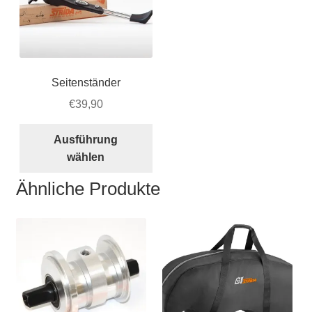
Seitenständer
€
39,90
Dieses
Ausführung
Produkt
wählen
weist
mehrere
Ähnliche Produkte
Varianten
auf.
Die
Optionen
können
auf
der