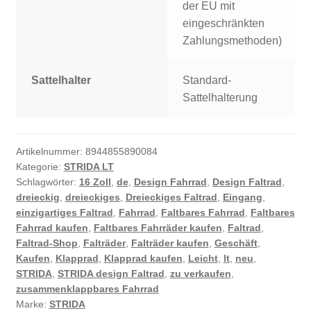
der EU mit
eingeschränkten
Zahlungsmethoden)
Sattelhalter
Standard-
Sattelhalterung
Artikelnummer:
8944855890084
Kategorie:
STRIDA LT
Schlagwörter:
16 Zoll
,
de
,
Design Fahrrad
,
Design Faltrad
,
dreieckig
,
dreieckiges
,
Dreieckiges Faltrad
,
Eingang
,
einzigartiges Faltrad
,
Fahrrad
,
Faltbares Fahrrad
,
Faltbares
Fahrrad kaufen
,
Faltbares Fahrräder kaufen
,
Faltrad
,
Faltrad-Shop
,
Falträder
,
Falträder kaufen
,
Geschäft
,
Kaufen
,
Klapprad
,
Klapprad kaufen
,
Leicht
,
lt
,
neu
,
STRIDA
,
STRIDA design Faltrad
,
zu verkaufen
,
zusammenklappbares Fahrrad
Marke:
STRIDA