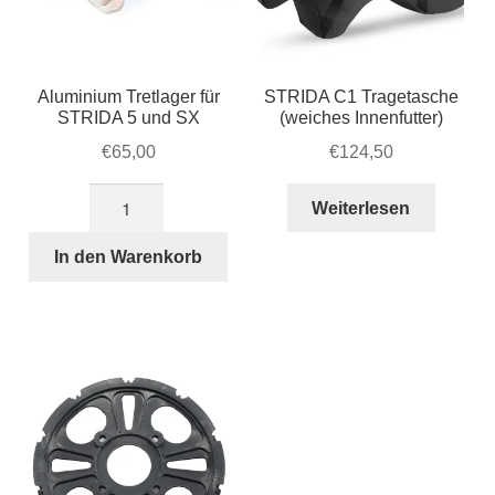
Produktseite
gewählt
werden
Aluminium Tretlager für
STRIDA C1 Tragetasche
STRIDA 5 und SX
(weiches Innenfutter)
€
65,00
€
124,50
Aluminium
Weiterlesen
Tretlager
für
In den Warenkorb
STRIDA
5
und
SX
Menge