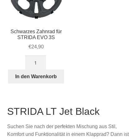
Schwarzes Zahnrad für
STRIDA EVO 3S
€
24,90
Schwarzes
Zahnrad
für
In den Warenkorb
STRIDA
EVO
3S
Menge
STRIDA LT Jet Black
Suchen Sie nach der perfekten Mischung aus Stil,
Komfort und Funktionalität in einem Klapprad? Dann ist