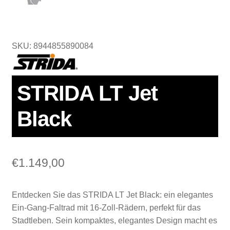
SKU: 8944855890084
STRIDA LT Jet
Black
€
1.149,00
Entdecken Sie das STRIDA LT Jet Black: ein elegantes
Ein-Gang-Faltrad mit 16-Zoll-Rädern, perfekt für das
Stadtleben. Sein kompaktes, elegantes Design macht es