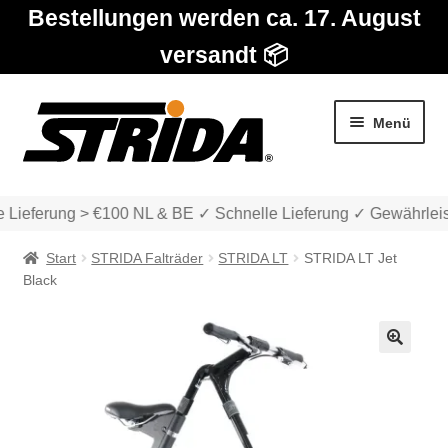
Bestellungen werden ca. 17. August
versandt 📦
Zur
Zum
Menü
Navigation
Inhalt
springen
springen
ieferung > €100 NL & BE ✓ Schnelle Lieferung ✓ Gewährleistu
Start
STRIDA Falträder
STRIDA LT
STRIDA LT Jet
Black
Die Modelle
🔍
Unter
Katalog
auskla
Unter