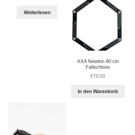
Preis
Preis
war:
ist:
Weiterlesen
€48,95
€42,50.
AXA Newton 90 cm
Faltschloss
€
70,00
In den Warenkorb