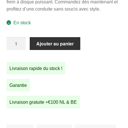
frein à disque puissant. Commandez dès maintenant et
profitez d’une conduite sans soucis avec style.
En stock
quantité
Ajouter au panier
de
STRIDA
LT
Livraison rapide du stock !
Jet
Black
Garantie
Livraison gratuite +€100 NL & BE