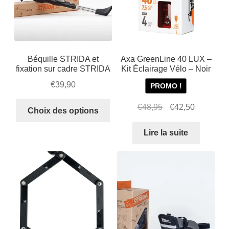
Béquille STRIDA et
Axa GreenLine 40 LUX –
fixation sur cadre STRIDA
Kit Éclairage Vélo – Noir
€
39,90
PROMO !
Ce
Le
Le
€
48,95
€
42,50
Choix des options
produit
prix
prix
a
initial
actuel
Lire la suite
plusieurs
était :
est :
variations.
€48,95.
€42,50.
Les
options
peuvent
être
choisies