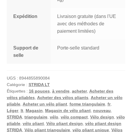
Expédition
Livraison gratuite (dans l'UE
avec des méthodes de
paiement limitées)
Support de
Porte-selle standard
selle
UGS :
8944855890084
Catégorie :
STRIDA LT
Étiquettes :
16 pouces
,
à vendre
,
acheter
,
Acheter des
vélos pliables
,
Acheter des vélos pliants
,
Acheter un vélo
pliable
,
Acheter un vélo pliant
,
forme triangulaire
,
fr
,
Léger
,
lt
,
Magasin
,
Magasin de vélo pliant
,
nouveau
,
STRIDA
,
triangulaire
,
vélo
,
vélo compact
,
Vélo design
,
vélo
pliable
,
vélo pliant
,
Vélo pliant design
,
vélo pliant design
STRIDA
,
Vélo pliant triangulaire
,
vélo pliant unique
,
Vélos