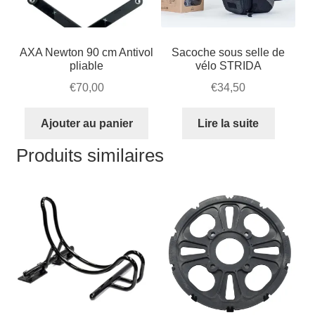
sur
la
page
AXA Newton 90 cm Antivol
Sacoche sous selle de
du
pliable
vélo STRIDA
produit
€
70,00
€
34,50
Ajouter au panier
Lire la suite
Produits similaires