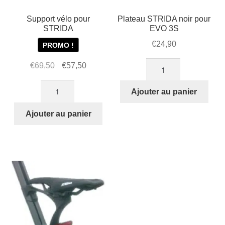
Support vélo pour
Plateau STRIDA noir pour
STRIDA
EVO 3S
€
24,90
PROMO !
quantité
Le
Le
€
69,50
€
57,50
de
prix
prix
quantité
Plateau
initial
actuel
Ajouter au panier
de
STRIDA
était :
est :
Support
Ajouter au panier
noir
€69,50.
€57,50.
vélo
pour
pour
EVO
STRIDA
3S