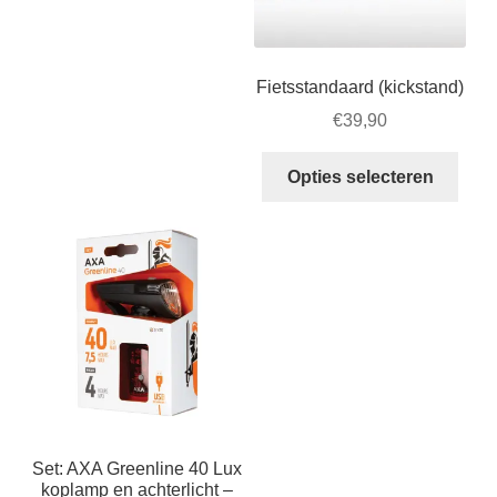
Fietsstandaard (kickstand)
€
39,90
Dit
Opties selecteren
prod
heeft
meer
varia
Dez
optie
kan
geko
word
op
Set: AXA Greenline 40 Lux
de
koplamp en achterlicht –