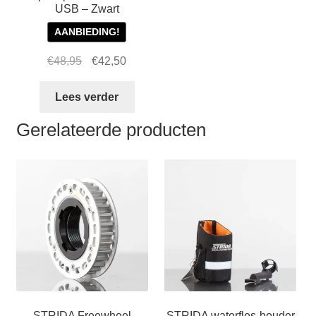
prod
USB – Zwart
AANBIEDING!
Oorspronkelijke
Huidige
€
48,95
€
42,50
prijs
prijs
was:
is:
Lees verder
€48,95.
€42,50.
Gerelateerde producten
STRIDA Freewheel
STRIDA waterfles-houder