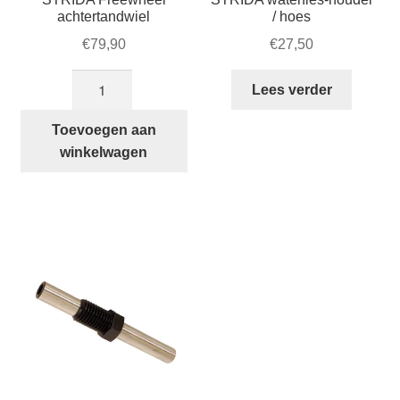
achtertandwiel
/ hoes
€
79,90
€
27,50
STRIDA
Lees verder
Freewheel
achtertandwiel
Toevoegen aan
aantal
winkelwagen