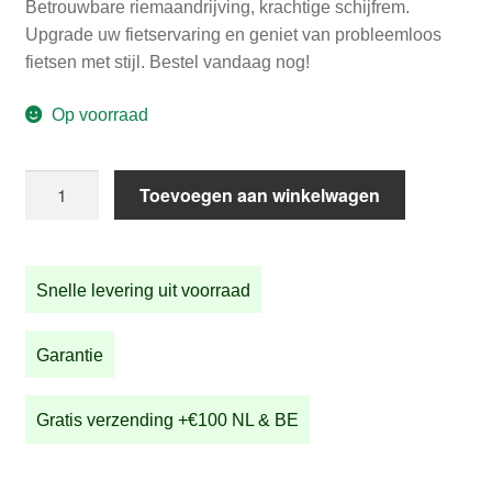
Betrouwbare riemaandrijving, krachtige schijfrem.
Upgrade uw fietservaring en geniet van probleemloos
fietsen met stijl. Bestel vandaag nog!
Op voorraad
STRIDA
Toevoegen aan winkelwagen
LT
Jet
Black
Snelle levering uit voorraad
aantal
Garantie
Gratis verzending +€100 NL & BE