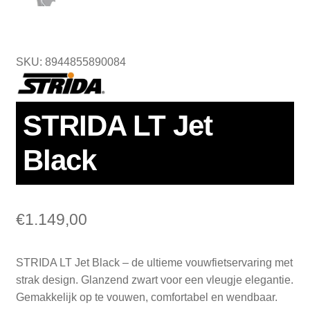
SKU: 8944855890084
STRIDA LT Jet
Black
€
1.149,00
STRIDA LT Jet Black – de ultieme vouwfietservaring met
strak design. Glanzend zwart voor een vleugje elegantie.
Gemakkelijk op te vouwen, comfortabel en wendbaar.