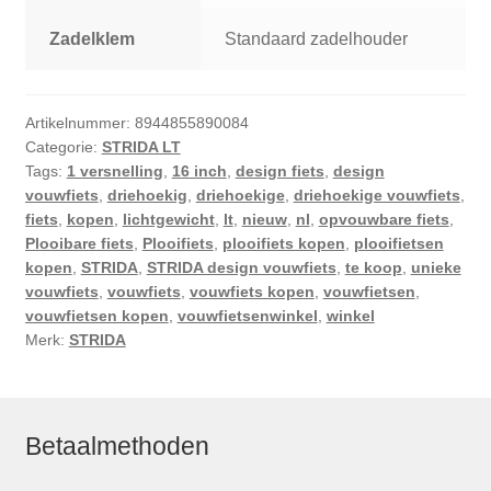
Zadelklem
Standaard zadelhouder
Artikelnummer:
8944855890084
Categorie:
STRIDA LT
Tags:
1 versnelling
,
16 inch
,
design fiets
,
design
vouwfiets
,
driehoekig
,
driehoekige
,
driehoekige vouwfiets
,
fiets
,
kopen
,
lichtgewicht
,
lt
,
nieuw
,
nl
,
opvouwbare fiets
,
Plooibare fiets
,
Plooifiets
,
plooifiets kopen
,
plooifietsen
kopen
,
STRIDA
,
STRIDA design vouwfiets
,
te koop
,
unieke
vouwfiets
,
vouwfiets
,
vouwfiets kopen
,
vouwfietsen
,
vouwfietsen kopen
,
vouwfietsenwinkel
,
winkel
Merk:
STRIDA
Betaalmethoden