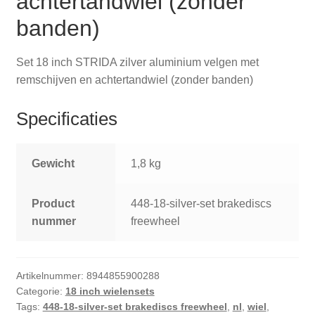
achtertandwiel (zonder
banden)
Set 18 inch STRIDA zilver aluminium velgen met
remschijven en achtertandwiel (zonder banden)
Specificaties
Gewicht
1,8 kg
Product
448-18-silver-set brakediscs
nummer
freewheel
Artikelnummer:
8944855900288
Categorie:
18 inch wielensets
Tags:
448-18-silver-set brakediscs freewheel
,
nl
,
wiel
,