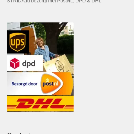
STRIDA.lu bezorgt met PostNL, DPD & DHL