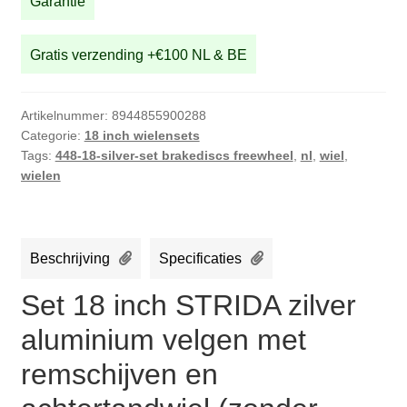
Garantie
met
remschijven
Gratis verzending +€100 NL & BE
en
achtertandwiel
(zonder
Artikelnummer:
8944855900288
banden)
Categorie:
18 inch wielensets
aantal
Tags:
448-18-silver-set brakediscs freewheel
,
nl
,
wiel
,
wielen
Beschrijving
Specificaties
Set 18 inch STRIDA zilver
aluminium velgen met
remschijven en