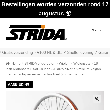
Bestellingen worden verzonden rond 17
augustus 📦
Ga
Ga
Menu
door
naar
naar
de
navigatie
inhoud
 Gratis verzending > €100 NL & BE ✓ Snelle levering ✓ Garant
Home
STRIDA onderdelen
Wielen
Wielensets
18
inch wielensets
Set 18 inch STRIDA zilver aluminium velgen
met remschijven en achtertandwiel (zonder banden)
Subme
AANBIEDING!
Winkel
uitvou
Subme
Over STRIDA
uitvou
🔍
Subme