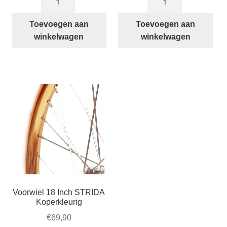
16
18
Inch
Inch
Toevoegen aan
Toevoegen aan
STRIDA
STRIDA
winkelwagen
winkelwagen
Bruin
Aluminium
aantal
aantal
Voorwiel 18 Inch STRIDA
Koperkleurig
€
69,90