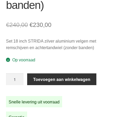
banden)
Oorspronkelijke
Huidige
€
240,00
€
230,00
prijs
prijs
Set 18 inch STRIDA zilver aluminium velgen met
was:
is:
remschijven en achtertandwiel (zonder banden)
€240,00.
€230,00.
Op voorraad
Set
Toevoegen aan winkelwagen
18
inch
STRIDA
Snelle levering uit voorraad
zilver
aluminium
velgen