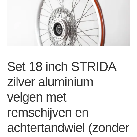
Zakelijk
uitvou
Winkelwagen
SALE
Set 18 inch STRIDA
zilver aluminium
velgen met
remschijven en
achtertandwiel (zonder