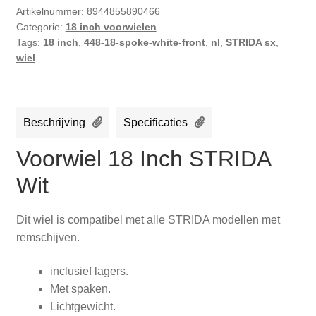
Artikelnummer:
8944855890466
Categorie:
18 inch voorwielen
Tags:
18 inch
,
448-18-spoke-white-front
,
nl
,
STRIDA sx
,
wiel
Beschrijving
Specificaties
Voorwiel 18 Inch STRIDA
Wit
Dit wiel is compatibel met alle STRIDA modellen met
remschijven.
inclusief lagers.
Met spaken.
Lichtgewicht.