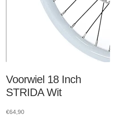
Zakelijk
uitvou
Winkelwagen
SALE
Voorwiel 18 Inch
STRIDA Wit
€
64,90