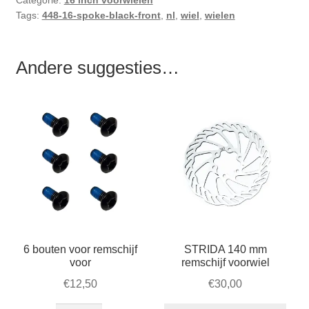
Tags:
448-16-spoke-black-front
,
nl
,
wiel
,
wielen
Andere suggesties…
6 bouten voor remschijf
STRIDA 140 mm
voor
remschijf voorwiel
€
12,50
€
30,00