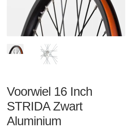
Zakelijk
uitvou
Winkelwagen
SALE
Voorwiel 16 Inch
STRIDA Zwart
Aluminium