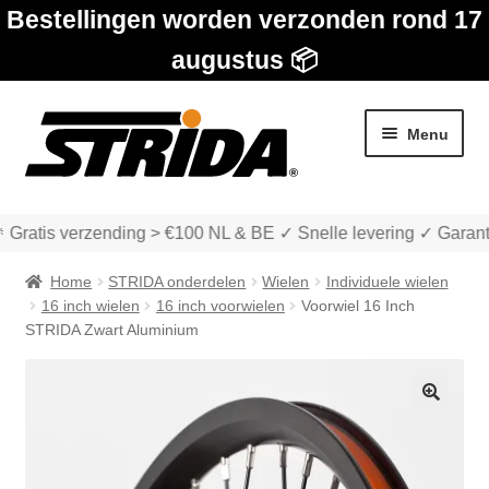
Bestellingen worden verzonden rond 17
augustus 📦
Ga
Ga
Menu
door
naar
naar
de
navigatie
inhoud
 Gratis verzending > €100 NL & BE ✓ Snelle levering ✓ Garant
Home
STRIDA onderdelen
Wielen
Individuele wielen
16 inch wielen
16 inch voorwielen
Voorwiel 16 Inch
STRIDA Zwart Aluminium
Subme
Winkel
uitvou
🔍
Subme
Over STRIDA
uitvou
Subme