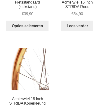
Fietsstandaard
Achterwiel 16 Inch
(kickstand)
STRIDA Rood
€
39,90
€
54,90
Dit
Opties selecteren
Lees verder
product
heeft
meerdere
variaties.
Deze
optie
kan
gekozen
worden
op
de
productpagina
Achterwiel 18 Inch
STRIDA Koperkleurig