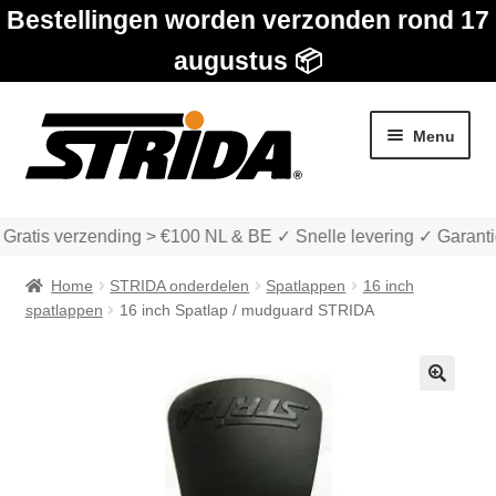
Bestellingen worden verzonden rond 17
augustus 📦
Ga
Ga
Menu
door
naar
naar
de
navigatie
inhoud
 Gratis verzending > €100 NL & BE ✓ Snelle levering ✓ Garanti
Home
STRIDA onderdelen
Spatlappen
16 inch
spatlappen
16 inch Spatlap / mudguard STRIDA
Subme
Winkel
uitvou
🔍
Subme
Over STRIDA
uitvou
Subme