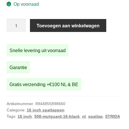
Op voorraad
16
Toevoegen aan winkelwagen
inch
Spatlap
/
Snelle levering uit voorraad
mudguard
STRIDA
aantal
Garantie
Gratis verzending +€100 NL & BE
Artikelnummer:
8944855898660
Categorie:
16 inch spatlappen
Tags:
16 inch
,
508-mutguard-16-black
,
nl
,
spatlap
,
STRIDA