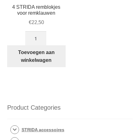
4 STRIDA remblokjes
voor remklauwen
€
22,50
4
STRIDA
remblokjes
Toevoegen aan
voor
winkelwagen
remklauwen
aantal
Product Categories
STRIDA accessoires