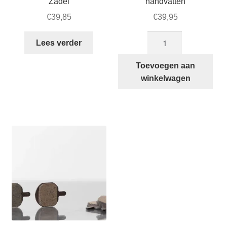
Zadel
handvatten
€
39,85
€
39,95
Bruine
Lees verder
leren
STRIDA
Toevoegen aan
handvatten
winkelwagen
aantal