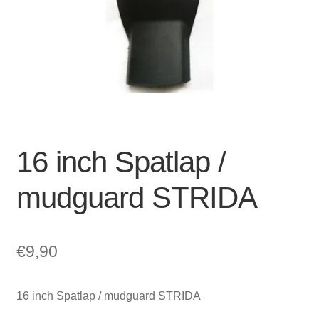
Zakelijk
uitvou
Winkelwagen
SALE
16 inch Spatlap /
mudguard STRIDA
€
9,90
16 inch Spatlap / mudguard STRIDA