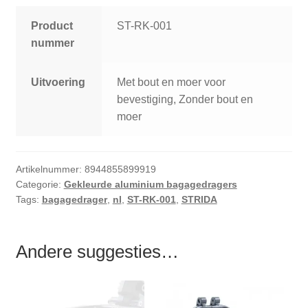
Product
ST-RK-001
nummer
Uitvoering
Met bout en moer voor
bevestiging, Zonder bout en
moer
Artikelnummer:
8944855899919
Categorie:
Gekleurde aluminium bagagedragers
Tags:
bagagedrager
,
nl
,
ST-RK-001
,
STRIDA
Andere suggesties…