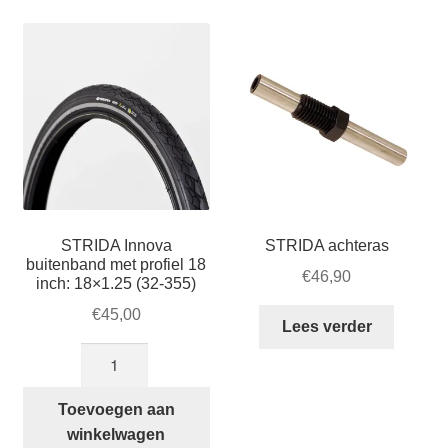
STRIDA Innova
STRIDA achteras
buitenband met profiel 18
€
46,90
inch: 18×1.25 (32-355)
€
45,00
Lees verder
STRIDA
Innova
buitenband
Toevoegen aan
met
winkelwagen