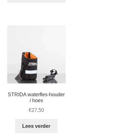
profiel
18
inch:
18×1.25
(32-
355)
aantal
STRIDA waterfles-houder
/ hoes
€
27,50
Lees verder