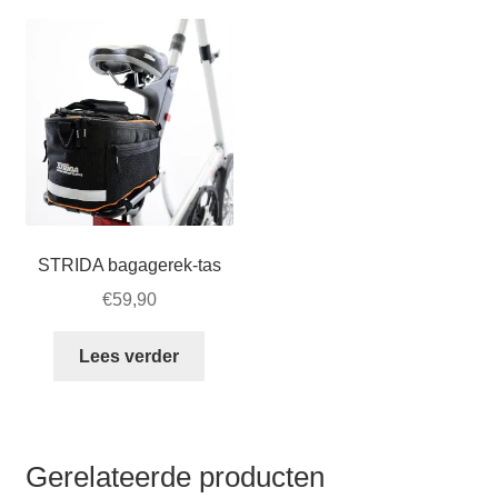
varia
tot
€52,50
Dez
€68,50.
tot
opti
€56,00.
kan
gek
wor
op
de
prod
STRIDA bagagerek-tas
€
59,90
Lees verder
Gerelateerde producten