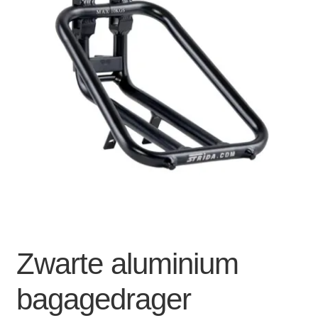
Zakelijk
uitvou
Winkelwagen
SALE
Zwarte aluminium
bagagedrager