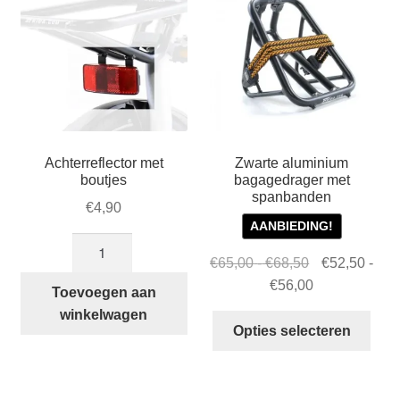
Achterreflector met
Zwarte aluminium
boutjes
bagagedrager met
spanbanden
€
4,90
AANBIEDING!
Achterreflector
Prijsklasse:
Oorspronkelij
€
65,00
-
€
68,50
€
52,50
-
met
€65,00
prijs
Prijsklasse:
Huidige
€
56,00
boutjes
Toevoegen aan
tot
was:
€52,50
prijs
aantal
winkelwagen
Dit
€68,50
€65,00
tot
is:
Opties selecteren
prod
-
€56,00
€52,50
heef
€68,50Prijskl
-
mee
€65,00
€56,00Prijskl