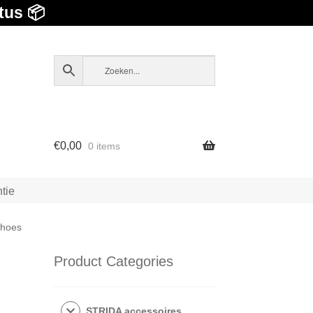
tus 📦
€
0,00
0 items
tie
 hoes
Product Categories
STRIDA accessoires