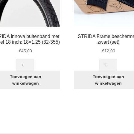
IDA Innova buitenband met
STRIDA Frame bescherm
iel 18 inch: 18×1.25 (32-355)
zwart (set)
€
45,00
€
12,00
STRIDA
STRIDA
Innova
Frame
buitenband
beschermers
Toevoegen aan
Toevoegen aan
met
zwart
winkelwagen
winkelwagen
profiel
(set)
18
aantal
inch:
18×1.25
(32-
355)
aantal