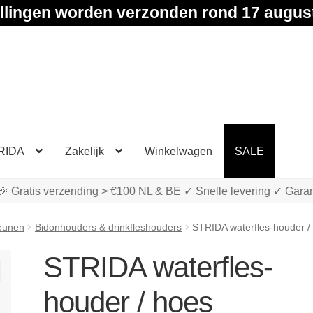
llingen worden verzonden rond 17 augus
RIDA
Zakelijk
Winkelwagen
SALE
🎉 Gratis verzending > €100 NL & BE ✓ Snelle levering ✓ Garan
eunen
Bidonhouders & drinkfleshouders
STRIDA waterfles-houder /
STRIDA waterfles-
houder / hoes