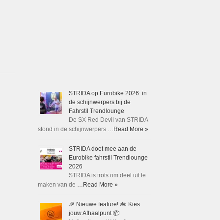
STRIDA op Eurobike 2026: in
de schijnwerpers bij de
Fahrstil Trendlounge
De SX Red Devil van STRIDA
stond in de schijnwerpers …
Read More »
STRIDA doet mee aan de
Eurobike fahrstil Trendlounge
2026
STRIDA is trots om deel uit te
maken van de …
Read More »
🎉 Nieuwe feature! 🚲 Kies
jouw Afhaalpunt 📦