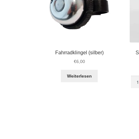
Fahrradklingel (silber)
S
€
6,00
Weiterlesen
STR
LE
Sch
„Hea
Men