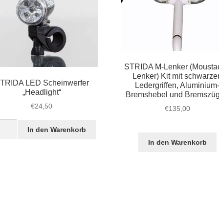
STRIDA M-Lenker (Mousta
Lenker) Kit mit schwarze
TRIDA LED Scheinwerfer
Ledergriffen, Aluminium
„Headlight“
Bremshebel und Bremszü
€
24,50
€
135,00
IDA
In den Warenkorb
D
In den Warenkorb
einwerfer
dlight“
ge