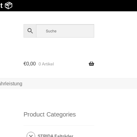
t 📦
€
0,00
0 Artikel
hrleistung
Product Categories
STRIDA Falträder