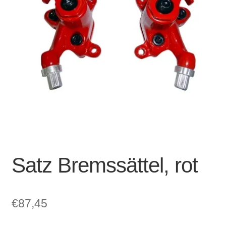
Account & Support
auskla
Warenkorb
SALE
Satz Bremssättel, rot
€
87,45