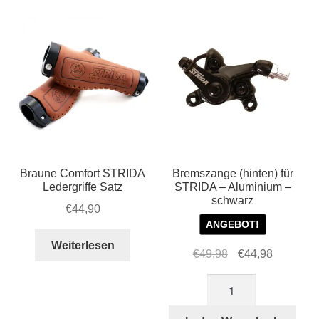
Braune Comfort STRIDA
Bremszange (hinten) für
Ledergriffe Satz
STRIDA – Aluminium –
schwarz
€
44,90
ANGEBOT!
Weiterlesen
Ursprünglicher
Aktueller
€
49,98
€
44,98
Preis
Preis
Bremszange
war:
ist:
(hinten)
€49,98
€44,98.
für