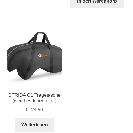
In den Warenkorb
STRIDA
-
Aluminium
-
schwarz
Menge
STRIDA C1 Tragetasche
(weiches Innenfutter)
€
124,50
Weiterlesen