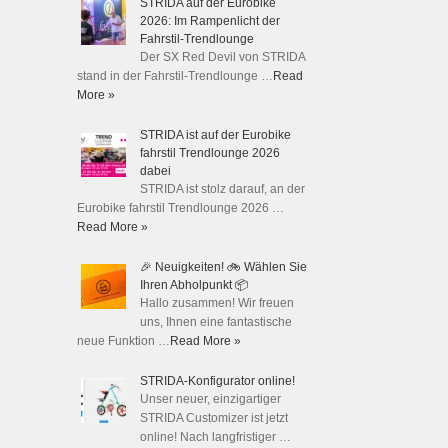
STRIDA auf der Eurobike
2026: Im Rampenlicht der
Fahrstil-Trendlounge
Der SX Red Devil von STRIDA
stand in der Fahrstil-Trendlounge …
Read
More »
STRIDA ist auf der Eurobike
fahrstil Trendlounge 2026
dabei
STRIDA ist stolz darauf, an der
Eurobike fahrstil Trendlounge 2026 …
Read More »
🎉 Neuigkeiten! 🚲 Wählen Sie
Ihren Abholpunkt 📦
Hallo zusammen! Wir freuen
uns, Ihnen eine fantastische
neue Funktion …
Read More »
STRIDA-Konfigurator online!
Unser neuer, einzigartiger
STRIDA Customizer ist jetzt
online! Nach langfristiger …