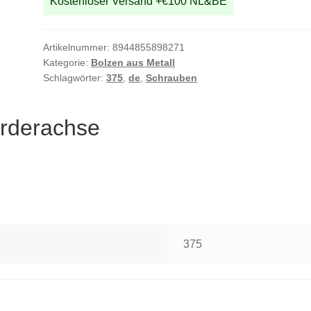
Kostenloser Versand +€100 NL&BE
Artikelnummer:
8944855898271
Kategorie:
Bolzen aus Metall
Schlagwörter:
375
,
de
,
Schrauben
rderachse
375