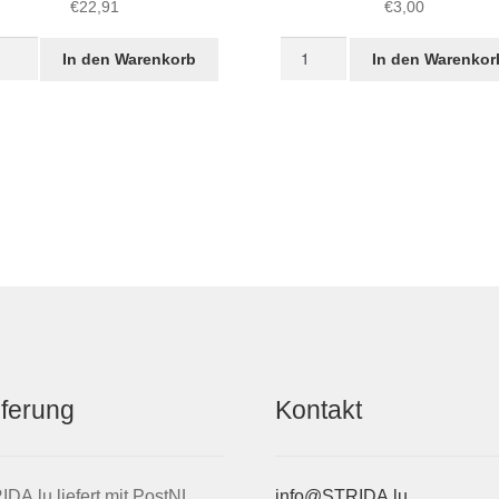
€
22,91
€
3,00
Schraube
In den Warenkorb
In den Warenkor
rauben
für
Schnellspanner
IDA
im
tenrad
STRIDA-
8-
Lenker
04)
(262-
ge
1)
Menge
eferung
Kontakt
DA.lu liefert mit PostNL,
info@STRIDA.lu