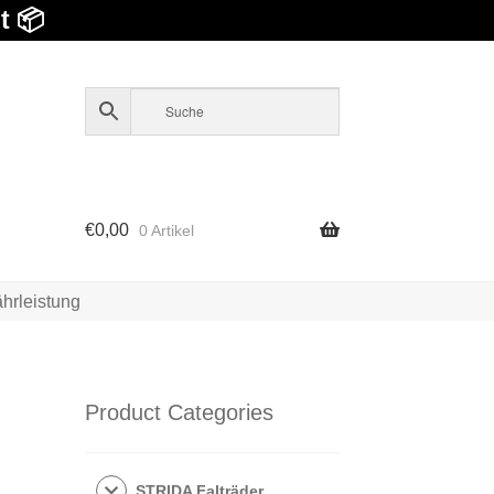
t 📦
€
0,00
0 Artikel
hrleistung
Product Categories
STRIDA Falträder