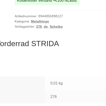
Kostenloser Versand +€100 NL&BE
Artikelnummer:
8944855898127
Kategorie:
Metallringe
Schlagwörter:
276
,
de
,
Scheibe
 Vorderrad STRIDA
0,01 kg
276