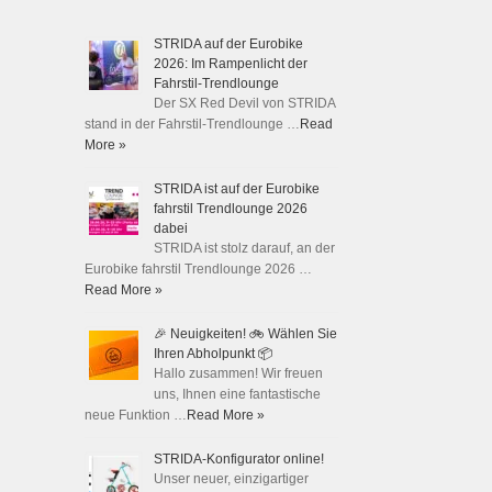
STRIDA auf der Eurobike
2026: Im Rampenlicht der
Fahrstil-Trendlounge
Der SX Red Devil von STRIDA
stand in der Fahrstil-Trendlounge …
Read
More »
STRIDA ist auf der Eurobike
fahrstil Trendlounge 2026
dabei
STRIDA ist stolz darauf, an der
Eurobike fahrstil Trendlounge 2026 …
Read More »
🎉 Neuigkeiten! 🚲 Wählen Sie
Ihren Abholpunkt 📦
Hallo zusammen! Wir freuen
uns, Ihnen eine fantastische
neue Funktion …
Read More »
STRIDA-Konfigurator online!
Unser neuer, einzigartiger