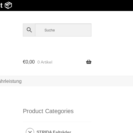
t 📦
€
0,00
0 Artikel
hrleistung
Product Categories
STRIDA Falträder