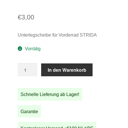
€
3,00
Unterlegscheibe für Vorderrad STRIDA
Vorrätig
Unterlegscheibe
In den Warenkorb
für
Vorderrad
STRIDA
Schnelle Lieferung ab Lager!
Menge
Garantie