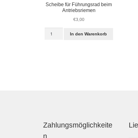
Scheibe für Führungsrad beim
Antriebsriemen
€
3,00
Scheibe
In den Warenkorb
für
Führungsrad
beim
Antriebsriemen
Menge
Zahlungsmöglichkeite
Li
n