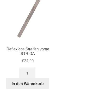
Reflexions Streifen vorne
STRIDA
€
24,90
Reflexions
Streifen
vorne
In den Warenkorb
STRIDA
Menge