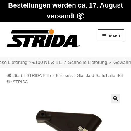
Bestellungen werden ca. 17. August
versandt 📦
Zur
Zum
Menü
Navigation
Inhalt
springen
springen
se Lieferung > €100 NL & BE ✓ Schnelle Lieferung ✓ Gewährle
Start
STRIDA Teile
Teile sets
Standard-Sattelhalter-Kit
für STRIDA
Die Modelle
🔍
Unter
Katalog
auskla
Unter