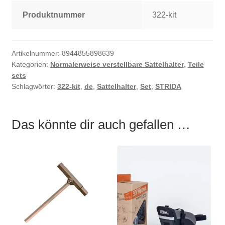
Produktnummer
322-kit
Artikelnummer:
8944855898639
Kategorien:
Normalerweise verstellbare Sattelhalter
,
Teile
sets
Schlagwörter:
322-kit
,
de
,
Sattelhalter
,
Set
,
STRIDA
Das könnte dir auch gefallen …