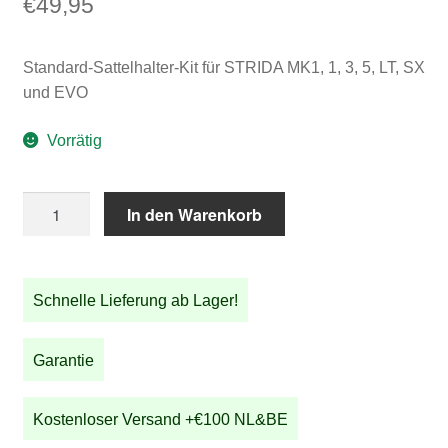
€
49,95
Standard-Sattelhalter-Kit für STRIDA MK1, 1, 3, 5, LT, SX
und EVO
Vorrätig
Standard-
In den Warenkorb
Sattelhalter-
Kit
für
Schnelle Lieferung ab Lager!
STRIDA
Menge
Garantie
Kostenloser Versand +€100 NL&BE