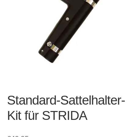
Account & Support
auskla
Warenkorb
SALE
Standard-Sattelhalter-
Kit für STRIDA