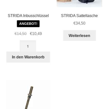
STRIDA Inbusschlüssel
STRIDA Satteltasche
€
34,50
ANGEBOT!
Ursprünglicher
Aktueller
€
14,50
€
10,49
Weiterlesen
Preis
Preis
STRIDA
war:
ist:
Inbusschlüssel
€14,50
€10,49.
Menge
In den Warenkorb