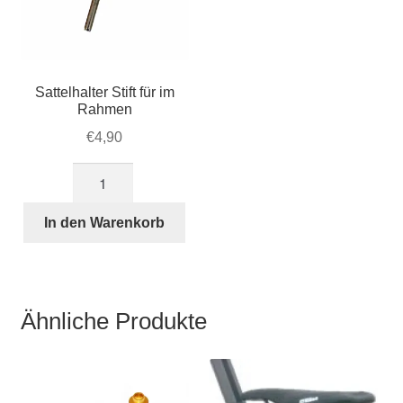
Sattelhalter Stift für im
Rahmen
€
4,90
Sattelhalter
Stift
für
In den Warenkorb
im
Rahmen
Menge
Ähnliche Produkte