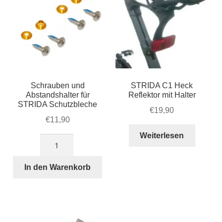
Schrauben und
STRIDA C1 Heck
Abstandshalter für
Reflektor mit Halter
STRIDA Schutzbleche
€
19,90
€
11,90
Weiterlesen
Schrauben
und
Abstandshalter
In den Warenkorb
für
STRIDA
Schutzbleche
Menge