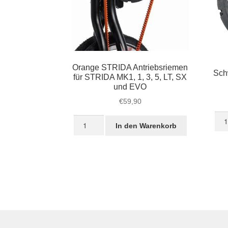
Orange STRIDA Antriebsriemen
Sch
für STRIDA MK1, 1, 3, 5, LT, SX
und EVO
€
59,90
Sch
Orange
In den Warenkorb
Zah
STRIDA
für
Antriebsriemen
STR
für
EV
STRIDA
3S
MK1,
Men
1,
3,
5,
LT,