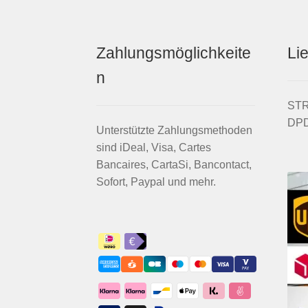
SX
und
EVO
Zahlungsmöglichkeite
Li
Menge
n
STRI
DPD
Unterstützte Zahlungsmethoden
sind iDeal, Visa, Cartes
Bancaires, CartaSi, Bancontact,
Sofort, Paypal und mehr.