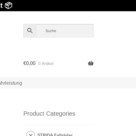
t 📦
€
0,00
0 Artikel
hrleistung
Product Categories
STRIDA Falträder