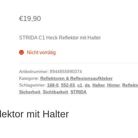
€
19,90
STRIDA C1 Heck Reflektor mit Halter
Nicht vorrätig
Artikelnummer:
8944855890374
Kategorie:
Reflektoren & Reflexionsaufkleber
Schlagwörter:
168-0
,
552-03
,
c1
,
de
,
Halter
,
Hinter
,
Reflekt
Sicherheit
,
Sichtbarkeit
,
STRIDA
ktor mit Halter