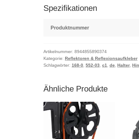
Spezifikationen
Produktnummer
Artikelnummer:
8944855890374
Kategorie:
Reflektoren & Reflexionsaufkleber
Schlagwörter:
168-0
,
552-03
,
c1
,
de
,
Halter
,
Hin
Ähnliche Produkte