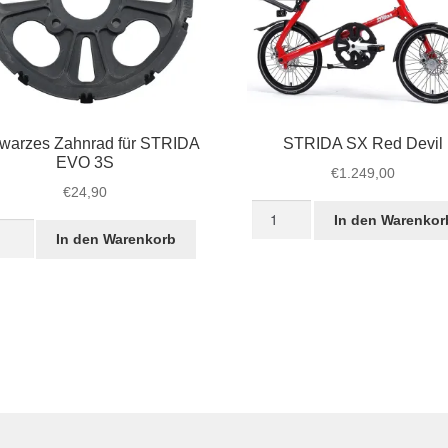
warzes Zahnrad für STRIDA
STRIDA SX Red Devil
EVO 3S
€
1.249,00
€
24,90
STRIDA
In den Warenkor
warzes
SX
In den Warenkorb
nrad
Red
Devil
IDA
Menge
O
ge