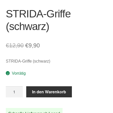
STRIDA-Griffe
(schwarz)
Ursprünglicher
Aktueller
€
12,90
€
9,90
Preis
Preis
STRIDA-Griffe (schwarz)
war:
ist:
€12,90
€9,90.
Vorrätig
STRIDA-
In den Warenkorb
Griffe
(schwarz)
Menge