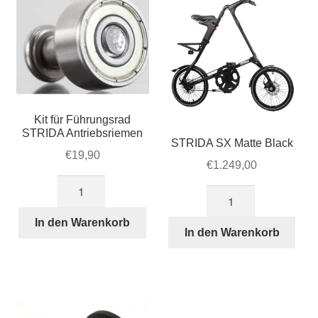
auf
der
Produktseite
gewählt
werden
Kit für Führungsrad
STRIDA Antriebsriemen
STRIDA SX Matte Black
€
19,90
€
1.249,00
Kit
STRIDA
für
SX
Führungsrad
In den Warenkorb
Matte
In den Warenkorb
STRIDA
Black
Antriebsriemen
Menge
Menge