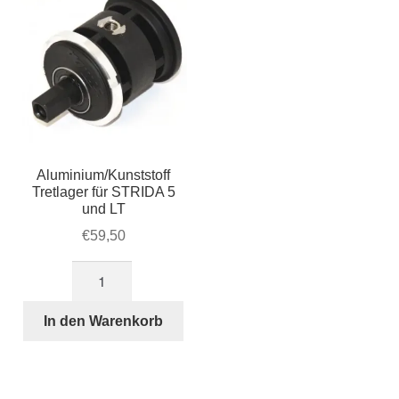
Aluminium/Kunststoff
Tretlager für STRIDA 5
und LT
€
59,50
Aluminium/Kunststoff
Tretlager
für
In den Warenkorb
STRIDA
5
und