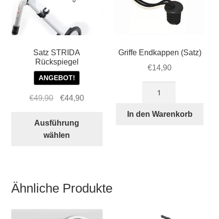
Satz STRIDA
Griffe Endkappen (Satz)
Rückspiegel
€
14,90
ANGEBOT!
Griffe
Ursprünglicher
Aktueller
€
49,90
€
44,90
Endkappen
Preis
Preis
(Satz)
In den Warenkorb
Dieses
war:
ist:
Ausführung
Menge
Produkt
€49,90
€44,90.
wählen
weist
mehrere
Varianten
auf.
Ähnliche Produkte
Die
Optionen
können