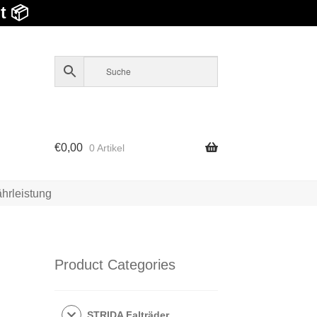
t 📦
€
0,00
0 Artikel
hrleistung
Product Categories
STRIDA Falträder