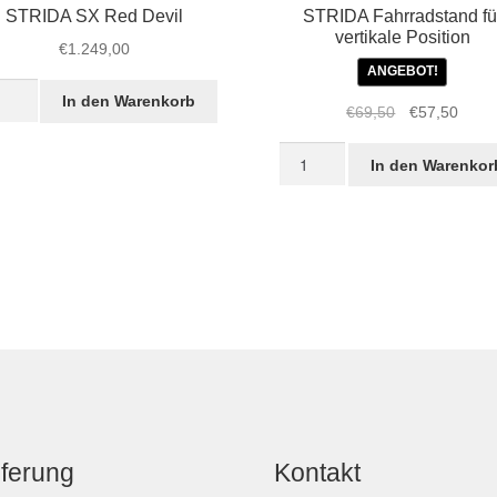
STRIDA SX Red Devil
STRIDA Fahrradstand fü
vertikale Position
€
1.249,00
ANGEBOT!
IDA
In den Warenkorb
Ursprüngliche
Aktue
€
69,50
€
57,50
Preis
Preis
STRIDA
war:
ist:
l
In den Warenkor
Fahrradstand
€69,50
€57,5
ge
für
vertikale
Position
Menge
eferung
Kontakt