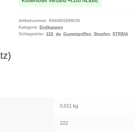
Kostenloser Versand +€100 NL&BE
Artikelnummer:
8944855898035
Kategorie:
Endkappen
Schlagwörter:
222
,
de
,
Gummigriffen
,
Stopfen
,
STRIDA
tz)
0,011 kg
222