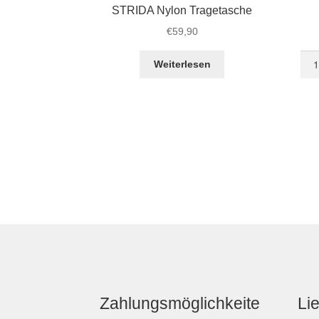
STRIDA Nylon Tragetasche
€
59,90
STR
Weiterlesen
SX
Red
Devi
Men
Zahlungsmöglichkeite
Li