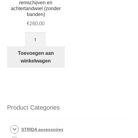
remschijven en
achtertandwiel (zonder
banden)
€
260,00
Set
18
inch
Toevoegen aan
STRIDA
winkelwagen
zwart
aluminium
velgen
met
remschijven
en
Product Categories
achtertandwiel
(zonder
banden)
STRIDA accessoires
aantal