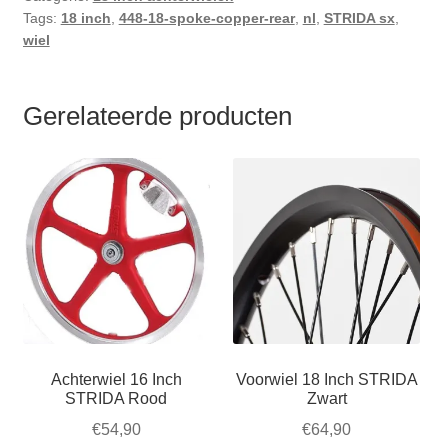
Tags:
18 inch
,
448-18-spoke-copper-rear
,
nl
,
STRIDA sx
,
wiel
Gerelateerde producten
Achterwiel 16 Inch
Voorwiel 18 Inch STRIDA
STRIDA Rood
Zwart
€
54,90
€
64,90