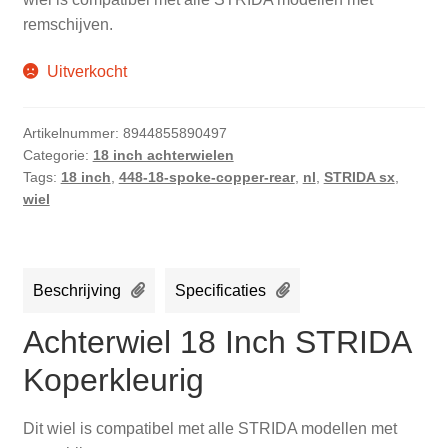
remschijven.
Uitverkocht
Artikelnummer:
8944855890497
Categorie:
18 inch achterwielen
Tags:
18 inch
,
448-18-spoke-copper-rear
,
nl
,
STRIDA sx
,
wiel
Beschrijving
Specificaties
Achterwiel 18 Inch STRIDA
Koperkleurig
Dit wiel is compatibel met alle STRIDA modellen met