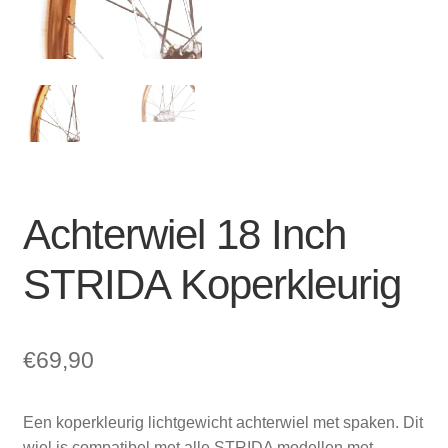
Zakelijk
uitvou
Winkelwagen
SALE
Achterwiel 18 Inch
STRIDA Koperkleurig
€
69,90
Een koperkleurig lichtgewicht achterwiel met spaken. Dit
wiel is compatibel met alle STRIDA modellen met