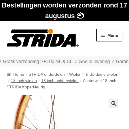
Bestellingen worden verzonden rond 17
augustus 📦
Ga
Ga
Menu
door
naar
naar
de
navigatie
inhoud
 Gratis verzending > €100 NL & BE ✓ Snelle levering ✓ Garant
Home
STRIDA onderdelen
Wielen
Individuele wielen
18 inch wielen
18 inch achterwielen
Achterwiel 18 Inch
STRIDA Koperkleurig
Subme
Winkel
uitvou
🔍
Subme
Over STRIDA
uitvou
Subme