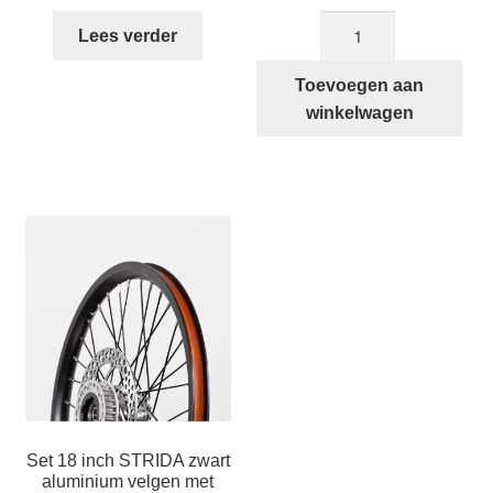
Voorwiel
Lees verder
18
Inch
Toevoegen aan
STRIDA
winkelwagen
Zwart
aantal
Set 18 inch STRIDA zwart
aluminium velgen met