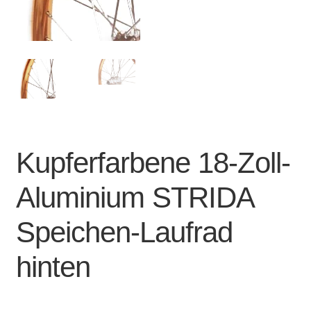
Account & Support
auskla
Warenkorb
SALE
Kupferfarbene 18-Zoll-
Aluminium STRIDA
Speichen-Laufrad
hinten