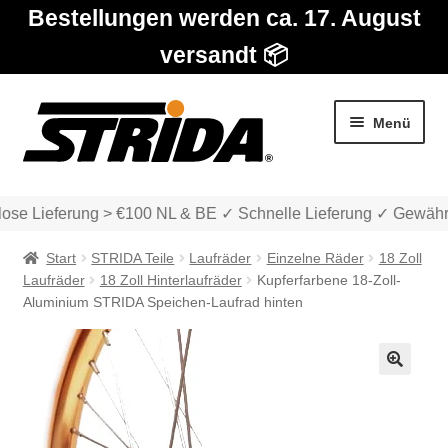
Bestellungen werden ca. 17. August
versandt 📦
Zur
Zum
Menü
Navigation
Inhalt
springen
springen
ose Lieferung > €100 NL & BE ✓ Schnelle Lieferung ✓ Gewährl
Start
STRIDA Teile
Laufräder
Einzelne Räder
18 Zoll
Laufräder
18 Zoll Hinterlaufräder
Kupferfarbene 18-Zoll-
Aluminium STRIDA Speichen-Laufrad hinten
Die Modelle
🔍
Unter
Katalog
auskla
Unter