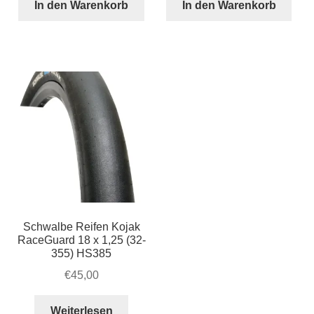
STRIDA
STRIDA
In den Warenkorb
In den Warenkorb
LT
Speichen-
Speichen-
Laufrad
Laufrad
-
-
Hinterrad
Hinterrad
-
-
Aluminium
Kunststoff
-
-
silber
braun
Menge
Menge
Schwalbe Reifen Kojak
RaceGuard 18 x 1,25 (32-
355) HS385
€
45,00
Weiterlesen