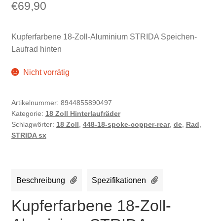
€
69,90
Kupferfarbene 18-Zoll-Aluminium STRIDA Speichen-
Laufrad hinten
Nicht vorrätig
Artikelnummer:
8944855890497
Kategorie:
18 Zoll Hinterlaufräder
Schlagwörter:
18 Zoll
,
448-18-spoke-copper-rear
,
de
,
Rad
,
STRIDA sx
Beschreibung
Spezifikationen
Kupferfarbene 18-Zoll-