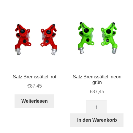
Account & Support
Beliebtheit
auskla
sortiert
Warenkorb
SALE
Satz Bremssättel, rot
Satz Bremssättel, neon
grün
€
87,45
€
87,45
Weiterlesen
Satz
Bremssättel,
neon
In den Warenkorb
grün