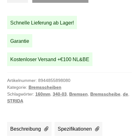
160mm
Bremsscheibe
Hinterrad
Schnelle Lieferung ab Lager!
Menge
Garantie
Kostenloser Versand +€100 NL&BE
Artikelnummer:
8944855898080
Kategorie:
Bremsscheiben
Schlagwörter:
160mm
,
340-03
,
Bremsen
,
Bremsscheibe
,
de
,
STRIDA
Beschreibung
Spezifikationen