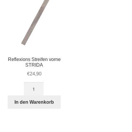
Reflexions Streifen vorne
STRIDA
€
24,90
Reflexions
Streifen
vorne
In den Warenkorb
STRIDA
Menge