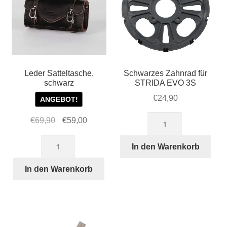
Leder Satteltasche,
Schwarzes Zahnrad für
schwarz
STRIDA EVO 3S
€
24,90
ANGEBOT!
Schwarzes
Ursprünglicher
Aktueller
€
69,90
€
59,00
Zahnrad
Preis
Preis
Leder
für
war:
ist:
In den Warenkorb
Satteltasche,
STRIDA
€69,90
€59,00.
schwarz
In den Warenkorb
EVO
Menge
3S
Menge