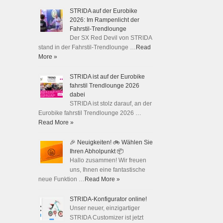
STRIDA auf der Eurobike
2026: Im Rampenlicht der
Fahrstil-Trendlounge
Der SX Red Devil von STRIDA
stand in der Fahrstil-Trendlounge …
Read
More »
STRIDA ist auf der Eurobike
fahrstil Trendlounge 2026
dabei
STRIDA ist stolz darauf, an der
Eurobike fahrstil Trendlounge 2026 …
Read More »
🎉 Neuigkeiten! 🚲 Wählen Sie
Ihren Abholpunkt 📦
Hallo zusammen! Wir freuen
uns, Ihnen eine fantastische
neue Funktion …
Read More »
STRIDA-Konfigurator online!
Unser neuer, einzigartiger
STRIDA Customizer ist jetzt