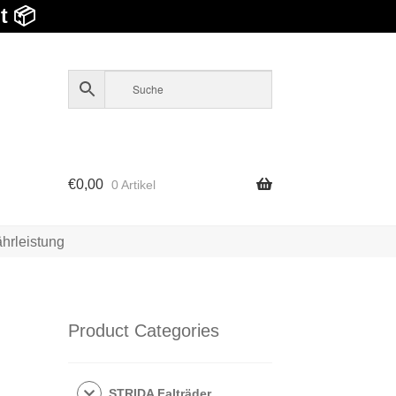
t 📦
€
0,00
0 Artikel
hrleistung
Product Categories
STRIDA Falträder