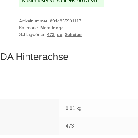
Kostenloser Versand +€100 NL&BE
Artikelnummer:
8944855901117
Kategorie:
Metallringe
Schlagwörter:
473
,
de
,
Scheibe
IDA Hinterachse
0,01 kg
473