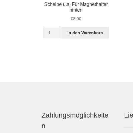
Scheibe u.a. Für Magnethalter
hinten
€
3,00
Scheibe
In den Warenkorb
u.a.
Für
Magnethalter
hinten
Menge
Zahlungsmöglichkeite
Li
n