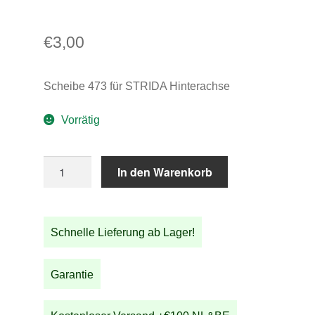
€
3,00
Scheibe 473 für STRIDA Hinterachse
Vorrätig
Scheibe
In den Warenkorb
473
für
STRIDA
Schnelle Lieferung ab Lager!
Hinterachse
Menge
Garantie