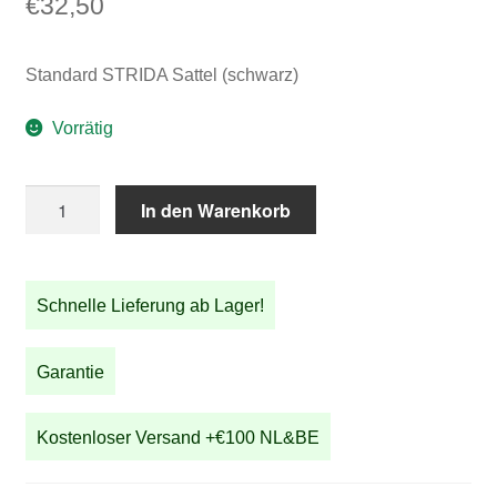
€
32,50
Standard STRIDA Sattel (schwarz)
Vorrätig
Standard
In den Warenkorb
STRIDA
Sattel
(schwarz)
Schnelle Lieferung ab Lager!
Menge
Garantie
Kostenloser Versand +€100 NL&BE