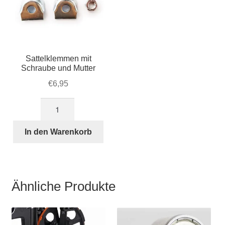
Sattelklemmen mit
Schraube und Mutter
€
6,95
Sattelklemmen
mit
Schraube
In den Warenkorb
und
Mutter
Menge
Ähnliche Produkte