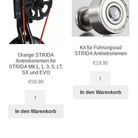
Kit für Führungsrad
STRIDA Antriebsriemen
Orange STRIDA
Antriebsriemen für
€
19,90
STRIDA MK1, 1, 3, 5, LT,
SX und EVO
Kit
€
59,90
für
Führungsrad
In den Warenkorb
Orange
STRIDA
STRIDA
Antriebsriemen
Antriebsriemen
In den Warenkorb
Menge
für
STRIDA
MK1,