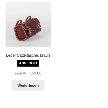
1,
3,
5,
LT,
SX
und
EVO
Menge
Leder Satteltasche, braun
ANGEBOT!
Ursprünglicher
Aktueller
€
69,90
€
59,00
Preis
Preis
war:
ist:
Weiterlesen
€69,90
€59,00.