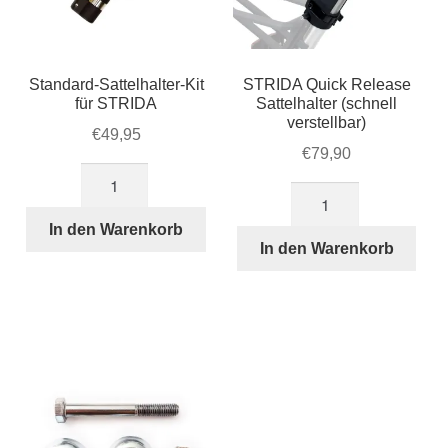
Standard-Sattelhalter-Kit
STRIDA Quick Release
für STRIDA
Sattelhalter (schnell
verstellbar)
€
49,95
€
79,90
Standard-
STRIDA
Sattelhalter-
Quick
Kit
In den Warenkorb
Release
In den Warenkorb
für
Sattelhalter
STRIDA
(schnell
Menge
verstellbar)
Menge