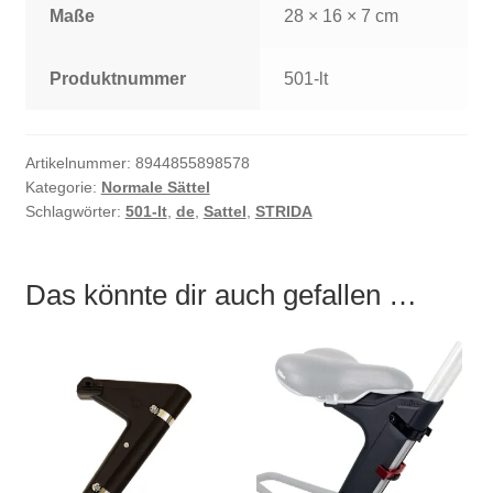
Maße
28 × 16 × 7 cm
Produktnummer
501-lt
Artikelnummer:
8944855898578
Kategorie:
Normale Sättel
Schlagwörter:
501-lt
,
de
,
Sattel
,
STRIDA
Das könnte dir auch gefallen …