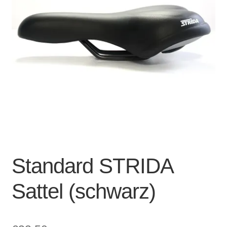
Account & Support
auskla
Warenkorb
SALE
Standard STRIDA
Sattel (schwarz)