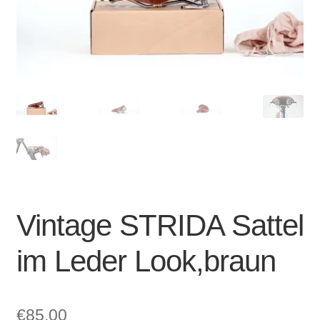
Account & Support
auskla
Warenkorb
SALE
Vintage STRIDA Sattel
im Leder Look,braun
€
85,00