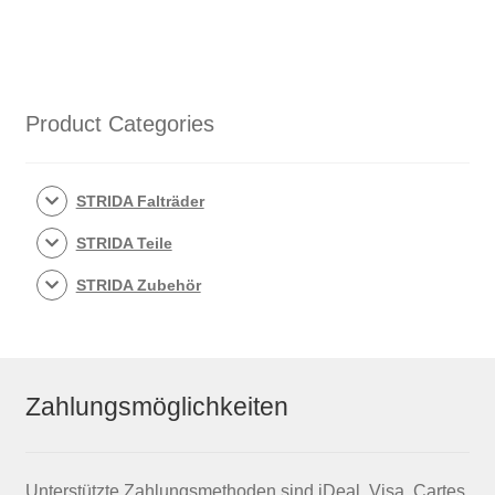
Gang
Tretlager
für
STRIDA
Evo
Product Categories
3S
Menge
STRIDA Falträder
STRIDA Teile
STRIDA Zubehör
Zahlungsmöglichkeiten
Unterstützte Zahlungsmethoden sind iDeal, Visa, Cartes