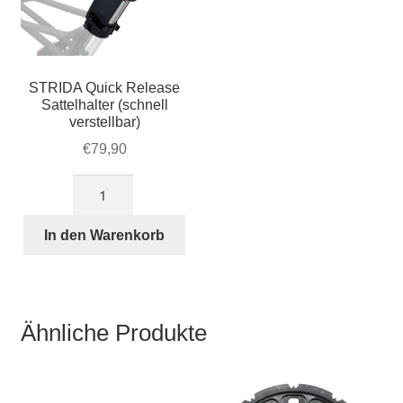
STRIDA Quick Release
Sattelhalter (schnell
verstellbar)
€
79,90
STRIDA
Quick
Release
In den Warenkorb
Sattelhalter
(schnell
verstellbar)
Menge
Ähnliche Produkte