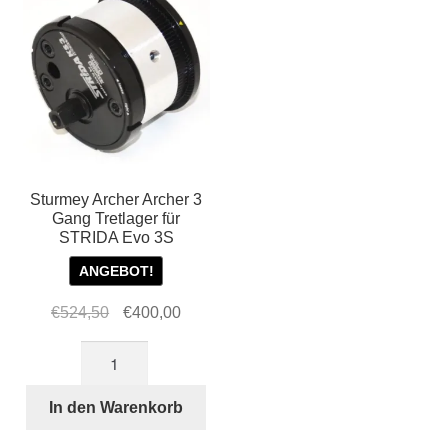
Sturmey Archer Archer 3
Gang Tretlager für
STRIDA Evo 3S
ANGEBOT!
Ursprünglicher
Aktueller
€
524,50
€
400,00
Preis
Preis
Sturmey
war:
ist:
Archer
€524,50
€400,00.
Archer
In den Warenkorb
3