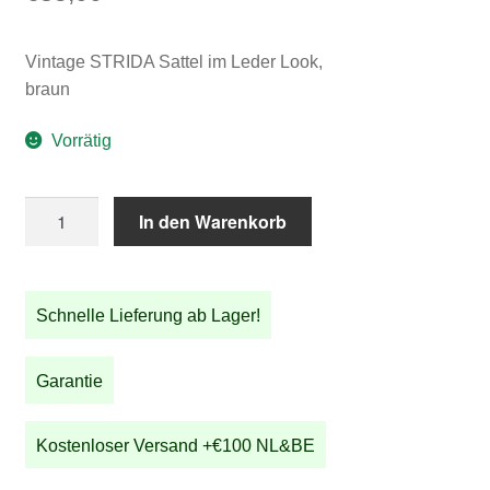
Vintage STRIDA Sattel im Leder Look,
braun
Vorrätig
Vintage
In den Warenkorb
STRIDA
Sattel
im
Schnelle Lieferung ab Lager!
Leder
Look,braun
Menge
Garantie
Kostenloser Versand +€100 NL&BE