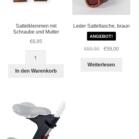
Sattelklemmen mit
Leder Satteltasche, braun
Schraube und Mutter
ANGEBOT!
€
6,95
Ursprünglicher
Aktueller
€
69,90
€
59,00
Sattelklemmen
Preis
Preis
mit
war:
ist:
Weiterlesen
Schraube
In den Warenkorb
€69,90
€59,00.
und
Mutter
Menge