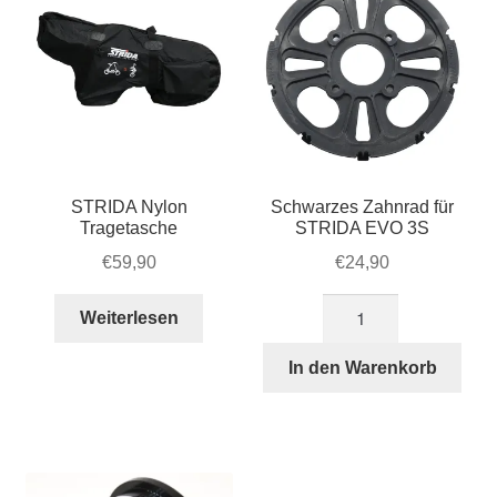
STRIDA Nylon
Schwarzes Zahnrad für
Tragetasche
STRIDA EVO 3S
€
59,90
€
24,90
Schwarzes
Weiterlesen
Zahnrad
für
In den Warenkorb
STRIDA
EVO
3S
Menge