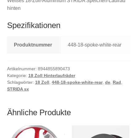
Weißes 18-Zoll-Aluminium STRIDA Speichen-Laufrad
hinten
Spezifikationen
Produktnummer
448-18-spoke-white-rear
Artikelnummer:
8944855890473
Kategorie:
18 Zoll Hinterlaufräder
Schlagwörter:
18 Zoll
,
448-18-spoke-white-rear
,
de
,
Rad
,
STRIDA sx
Ähnliche Produkte