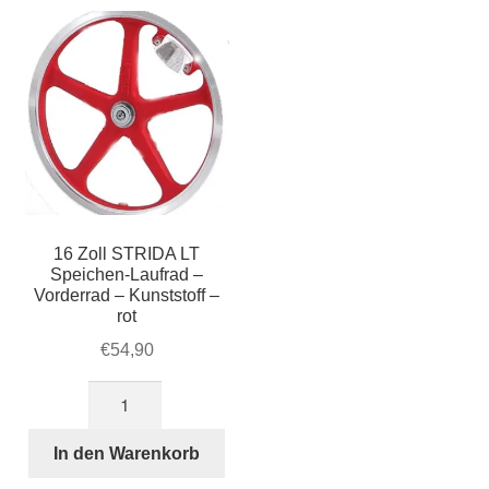
Vorderrad
-
Aluminium
-
schwarz
Menge
16 Zoll STRIDA LT
Speichen-Laufrad –
Vorderrad – Kunststoff –
rot
€
54,90
16
Zoll
STRIDA
In den Warenkorb
LT