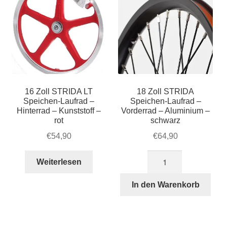
16 Zoll STRIDA LT
18 Zoll STRIDA
Speichen-Laufrad –
Speichen-Laufrad –
Hinterrad – Kunststoff –
Vorderrad – Aluminium –
rot
schwarz
€
54,90
€
64,90
18
Weiterlesen
Zoll
STRIDA
In den Warenkorb
Speichen-
Laufrad
-