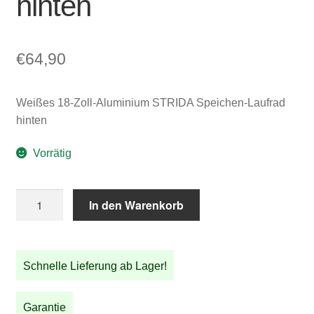
hinten
€
64,90
Weißes 18-Zoll-Aluminium STRIDA Speichen-Laufrad
hinten
Vorrätig
Weißes
In den Warenkorb
18-
Zoll-
Aluminium
Schnelle Lieferung ab Lager!
STRIDA
Speichen-
Laufrad
Garantie