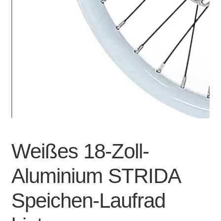
Account & Support
auskla
Warenkorb
SALE
Weißes 18-Zoll-
Aluminium STRIDA
Speichen-Laufrad