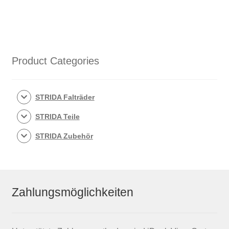
Speichen-
Laufrad
-
Vorderrad
-
Product Categories
Kunststoff
-
rot
STRIDA Falträder
Menge
STRIDA Teile
STRIDA Zubehör
Zahlungsmöglichkeiten