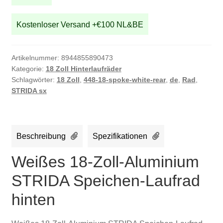
hinten
Menge
Kostenloser Versand +€100 NL&BE
Artikelnummer:
8944855890473
Kategorie:
18 Zoll Hinterlaufräder
Schlagwörter:
18 Zoll
,
448-18-spoke-white-rear
,
de
,
Rad
,
STRIDA sx
Beschreibung
Spezifikationen
Weißes 18-Zoll-Aluminium
STRIDA Speichen-Laufrad
hinten