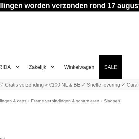
llingen worden verzonden rond 17 augus
RIDA
Zakelijk
Winkelwagen
SALE
🎉 Gratis verzending > €100 NL & BE ✓ Snelle levering ✓ Garan
dingen & caps
Frame verbindingen & scharnieren
Slagpen
aat