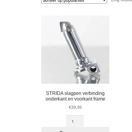
STRIDA slagpen verbinding
onderkant en voorkant frame
€
39,95
STRIDA
slagpen
verbinding