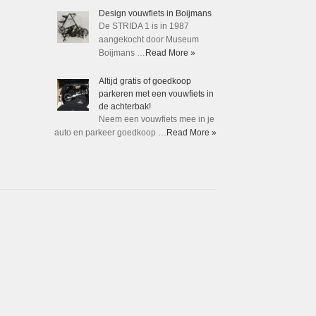
Design vouwfiets in Boijmans
De STRIDA 1 is in 1987
aangekocht door Museum
Boijmans …
Read More »
Altijd gratis of goedkoop
parkeren met een vouwfiets in
de achterbak!
Neem een vouwfiets mee in je
auto en parkeer goedkoop …
Read More »