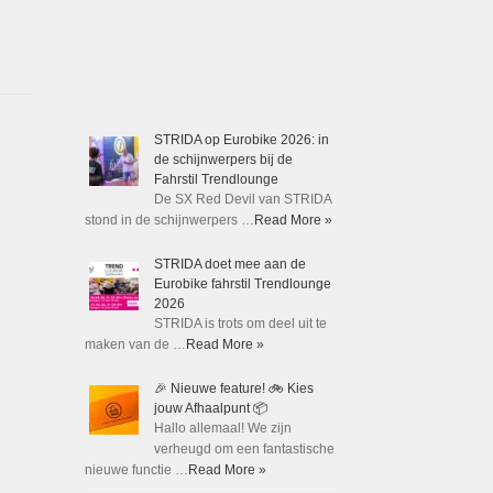
STRIDA op Eurobike 2026: in
de schijnwerpers bij de
Fahrstil Trendlounge
De SX Red Devil van STRIDA
stond in de schijnwerpers …
Read More »
STRIDA doet mee aan de
Eurobike fahrstil Trendlounge
2026
STRIDA is trots om deel uit te
maken van de …
Read More »
🎉 Nieuwe feature! 🚲 Kies
jouw Afhaalpunt 📦
Hallo allemaal! We zijn
verheugd om een fantastische
nieuwe functie …
Read More »