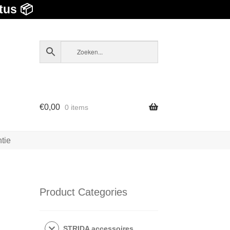
tus 📦
€
0,00
0 items
tie
Product Categories
STRIDA accessoires