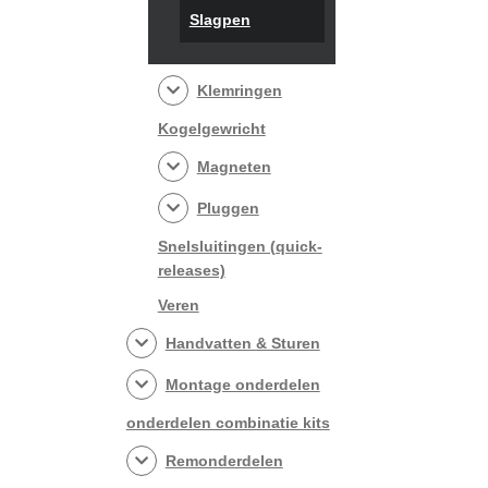
Slagpen
Klemringen
Kogelgewricht
Magneten
Pluggen
Snelsluitingen (quick-
releases)
Veren
Handvatten & Sturen
Montage onderdelen
onderdelen combinatie kits
Remonderdelen