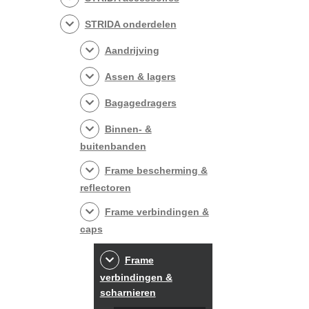
STRIDA onderdelen
Aandrijving
Assen & lagers
Bagagedragers
Binnen- &
buitenbanden
Frame bescherming &
reflectoren
Frame verbindingen &
caps
Frame
verbindingen &
scharnieren