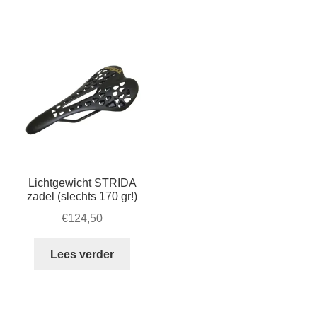
Zakelijk
uitvou
Winkelwagen
SALE
Lichtgewicht STRIDA
zadel (slechts 170 gr!)
€
124,50
Lees verder