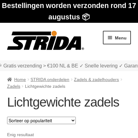
Bestellingen worden verzonden rond 17
augustus 📦
Ga
Ga
Menu
door
naar
naar
de
navigatie
inhoud
 Gratis verzending > €100 NL & BE ✓ Snelle levering ✓ Garant
Home
STRIDA onderdelen
Zadels & zadelhouders
Zadels
Lichtgewichte zadels
Lichtgewichte zadels
Subme
Winkel
uitvou
Subme
Over STRIDA
uitvou
Enig resultaat
Subme