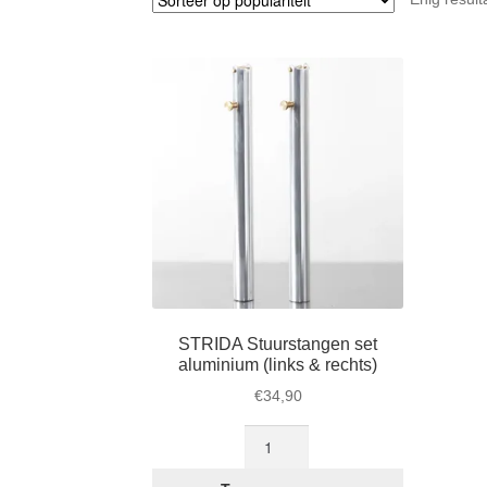
STRIDA Stuurstangen set
aluminium (links & rechts)
€
34,90
STRIDA
Stuurstangen
set