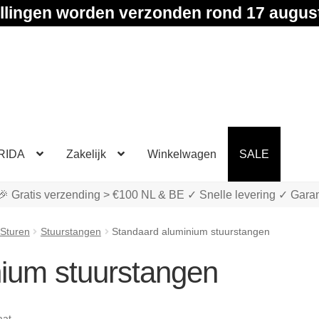
llingen worden verzonden rond 17 augus
RIDA
Zakelijk
Winkelwagen
SALE
🎉 Gratis verzending > €100 NL & BE ✓ Snelle levering ✓ Garan
 Sturen
Stuurstangen
Standaard aluminium stuurstangen
ium stuurstangen
aat