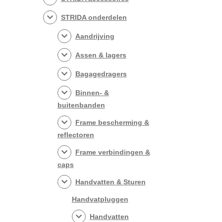
STRIDA onderdelen
Aandrijving
Assen & lagers
Bagagedragers
Binnen- &
buitenbanden
Frame bescherming &
reflectoren
Frame verbindingen &
caps
Handvatten & Sturen
Handvatpluggen
Handvatten