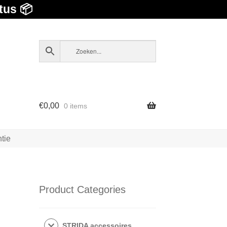
tus 📦
€
0,00
0 items
tie
Product Categories
STRIDA accessoires