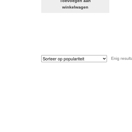
Toevoegen aan
aluminium
winkelwagen
(links
&
rechts)
aantal
Enig result