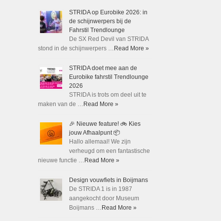
STRIDA op Eurobike 2026: in
de schijnwerpers bij de
Fahrstil Trendlounge
De SX Red Devil van STRIDA
stond in de schijnwerpers …
Read More »
STRIDA doet mee aan de
Eurobike fahrstil Trendlounge
2026
STRIDA is trots om deel uit te
maken van de …
Read More »
🎉 Nieuwe feature! 🚲 Kies
jouw Afhaalpunt 📦
Hallo allemaal! We zijn
verheugd om een fantastische
nieuwe functie …
Read More »
Design vouwfiets in Boijmans
De STRIDA 1 is in 1987
aangekocht door Museum
Boijmans …
Read More »