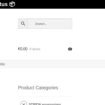
tus 📦
€
0,00
0 items
tie
Product Categories
STRIDA accessoires