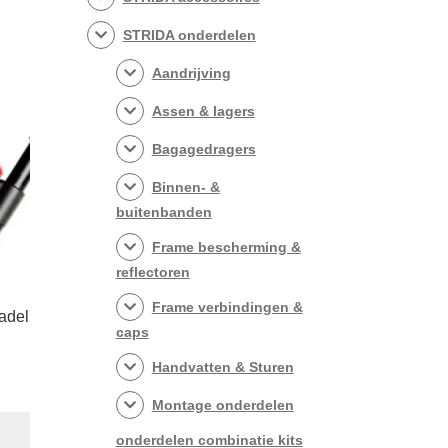
STRIDA onderdelen
Aandrijving
Assen & lagers
Bagagedragers
Binnen- &
buitenbanden
Frame bescherming &
reflectoren
Frame verbindingen &
adel
caps
Handvatten & Sturen
Montage onderdelen
onderdelen combinatie kits