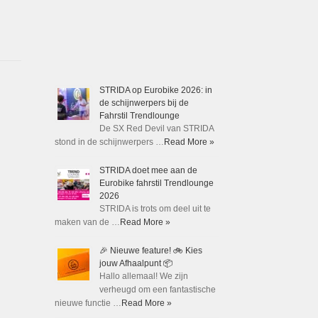
STRIDA op Eurobike 2026: in
de schijnwerpers bij de
Fahrstil Trendlounge
De SX Red Devil van STRIDA
stond in de schijnwerpers …
Read More »
STRIDA doet mee aan de
Eurobike fahrstil Trendlounge
2026
STRIDA is trots om deel uit te
maken van de …
Read More »
🎉 Nieuwe feature! 🚲 Kies
jouw Afhaalpunt 📦
Hallo allemaal! We zijn
verheugd om een fantastische
nieuwe functie …
Read More »