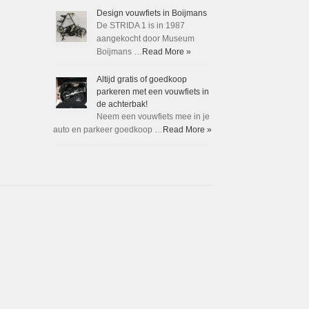
Design vouwfiets in Boijmans
De STRIDA 1 is in 1987
aangekocht door Museum
Boijmans …
Read More »
Altijd gratis of goedkoop
parkeren met een vouwfiets in
de achterbak!
Neem een vouwfiets mee in je
auto en parkeer goedkoop …
Read More »