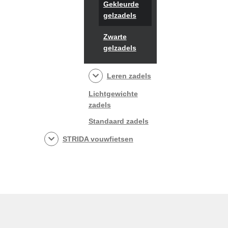
Gekleurde
gelzadels
Zwarte
gelzadels
Leren zadels
Lichtgewichte
zadels
Standaard zadels
STRIDA vouwfietsen