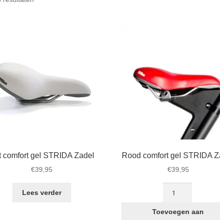
op
populariteit
t comfort gel STRIDA Zadel
Rood comfort gel STRIDA Z
€
39,95
€
39,95
Rood
Lees verder
comfort
gel
Toevoegen aan