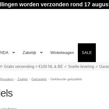
llingen worden verzonden rond 17 augus
RIDA
Zakelijk
Winkelwagen
SALE
🎉 Gratis verzending > €100 NL & BE ✓ Snelle levering ✓ Garan
elhouders
Zadels
Gelzadels
Gekleurde gelzadels
els
Gesorteerd
3 resultaten