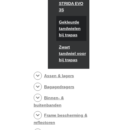
STRIDA EVO
3S
Gekleurde
tandwielen
bij trapas
Zwart
tandwiel voor
bij trapas
Assen & lagers
Bagagedragers
Binnen- &
buitenbanden
Frame bescherming &
reflectoren