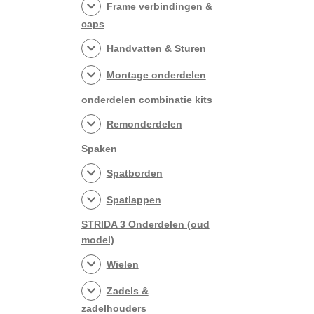
Frame verbindingen &
caps
Handvatten & Sturen
Montage onderdelen
onderdelen combinatie kits
Remonderdelen
Spaken
Spatborden
Spatlappen
STRIDA 3 Onderdelen (oud
model)
Wielen
Zadels &
zadelhouders