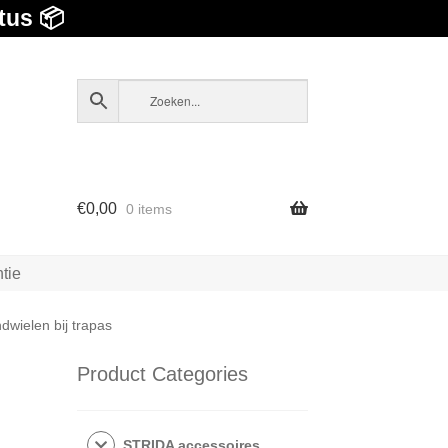
tus 📦
€
0,00
0 items
tie
dwielen bij trapas
Product Categories
STRIDA accessoires