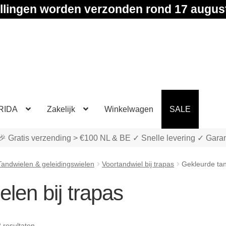
llingen worden verzonden rond 17 augus
RIDA
Zakelijk
Winkelwagen
SALE
🎉 Gratis verzending > €100 NL & BE ✓ Snelle levering ✓ Garan
Tandwielen & geleidingswielen
Voortandwiel bij trapas
Gekleurde tan
len bij trapas
Gesorteerd
2 resultaten