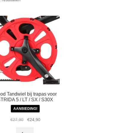
op
populariteit
od Tandwiel bij trapas voor
TRIDA 5 / LT / SX / S30X
AANBIEDING!
Oorspronkelijke
Huidige
€
27,90
€
24,90
prijs
prijs
Rood
was:
is: