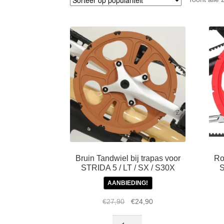
Bruin Tandwiel bij trapas voor
Ro
STRIDA 5 / LT / SX / S30X
S
AANBIEDING!
Oorspronkelijke
Huidige
€
27,90
€
24,90
prijs
prijs
Bruin
was:
is: