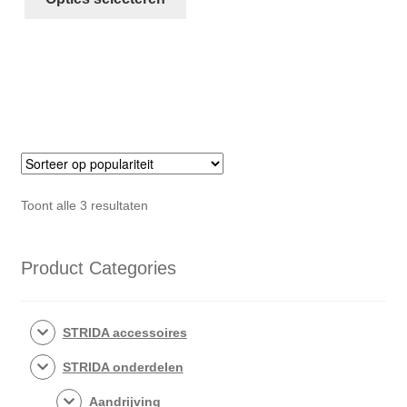
product
€48,50
heeft
meerdere
variaties.
Deze
optie
kan
gekozen
worden
Gesorteerd
Toont alle 3 resultaten
op
op
de
populariteit
productpagina
Product Categories
STRIDA accessoires
STRIDA onderdelen
Aandrijving