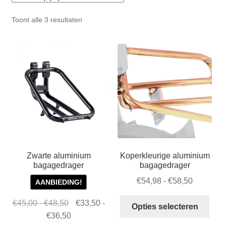
Zakelijk
uitvou
Gesorteerd
Toont alle 3 resultaten
Winkelwagen
op
populariteit
SALE
Zwarte aluminium
Koperkleurige aluminium
bagagedrager
bagagedrager
Prijsklas
€
54,98
-
€
58,50
AANBIEDING!
€54,98
Dit
Prijsklasse:
Oorspronkelijke
€
45,00
-
€
48,50
€
33,50
-
tot
Opties selecteren
prod
€45,00
prijs
Prijsklasse:
Huidige
€
36,50
€58,50