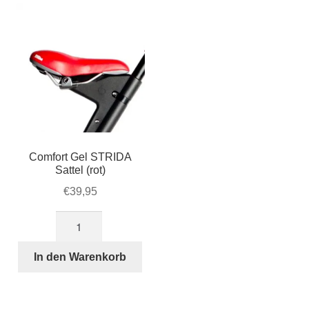
Comfort Gel STRIDA
Sattel (rot)
€
39,95
Comfort
Gel
STRIDA
In den Warenkorb
Sattel
(rot)
Menge