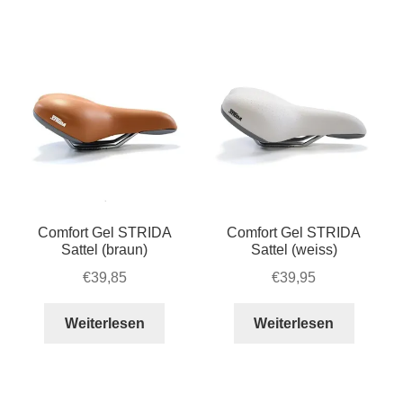
Account & Support
Beliebtheit
auskla
sortiert
Warenkorb
SALE
Comfort Gel STRIDA
Comfort Gel STRIDA
Sattel (braun)
Sattel (weiss)
€
39,85
€
39,95
Weiterlesen
Weiterlesen