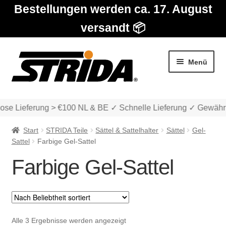
Bestellungen werden ca. 17. August
versandt 📦
Zur
Zum
Menü
Navigation
Inhalt
springen
springen
ose Lieferung > €100 NL & BE ✓ Schnelle Lieferung ✓ Gewährl
Start
STRIDA Teile
Sättel & Sattelhalter
Sättel
Gel-
Sattel
Farbige Gel-Sattel
Farbige Gel-Sattel
Die Modelle
Unter
Katalog
auskla
Nach
Alle 3 Ergebnisse werden angezeigt
Unter