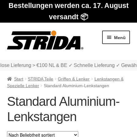
Bestellungen werden ca. 17. August
versandt 📦
Zur
Zum
Menü
Navigation
Inhalt
springen
springen
ose Lieferung > €100 NL & BE ✓ Schnelle Lieferung ✓ Gewähr
Start
STRIDA Teile
Griffen & Lenker
Lenkstangen &
Spezielle Lenker
Standard Aluminium-Lenkstangen
Standard Aluminium-
Die Modelle
Lenkstangen
Unter
Katalog
auskla
Unter