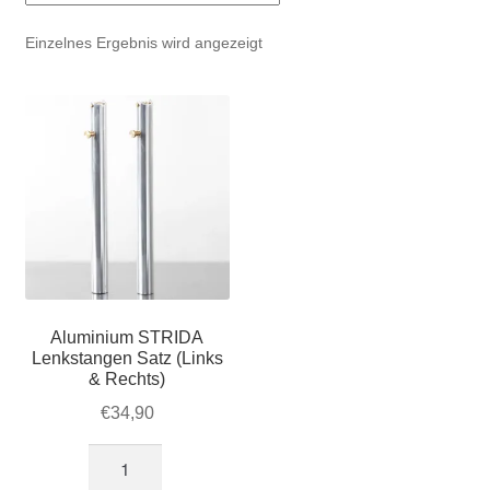
Account & Support
auskla
Einzelnes Ergebnis wird angezeigt
Warenkorb
SALE
Aluminium STRIDA
Lenkstangen Satz (Links
& Rechts)
€
34,90
Aluminium
STRIDA