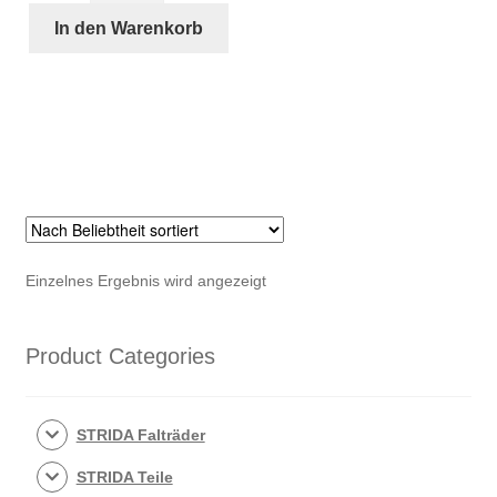
Lenkstangen
In den Warenkorb
Satz
(Links
&
Rechts)
Menge
Einzelnes Ergebnis wird angezeigt
Product Categories
STRIDA Falträder
STRIDA Teile