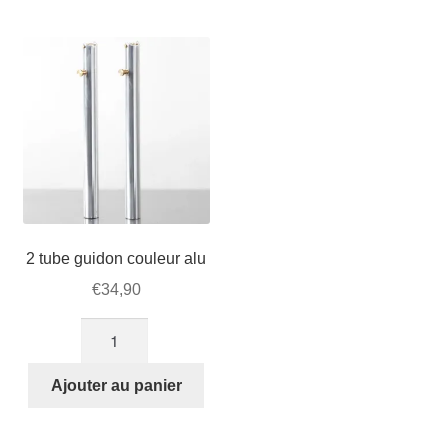
Mon compte et Support
enfant
le
menu
Panier
enfant
SOLDES
2 tube guidon couleur alu
€
34,90
quantité
de
2
Ajouter au panier
tube
guidon