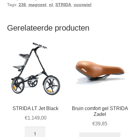
Tags:
236
,
magneet
,
nl
,
STRIDA
,
voorwiel
Gerelateerde producten
STRIDA LT Jet Black
Bruin comfort gel STRIDA
Zadel
€
1.149,00
€
39,85
STRIDA