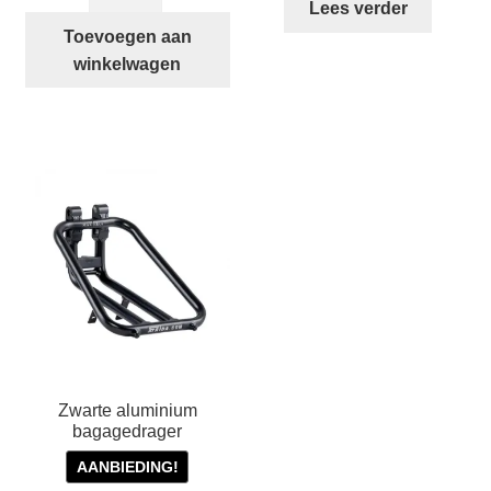
LT
Lees verder
Jet
Toevoegen aan
Black
winkelwagen
aantal
Zwarte aluminium
bagagedrager
AANBIEDING!