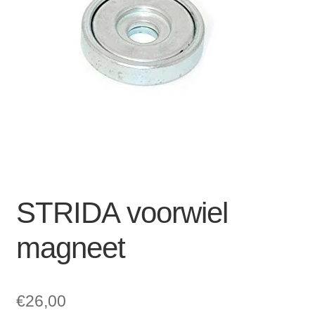
Zakelijk
uitvou
Winkelwagen
SALE
STRIDA voorwiel
magneet
€
26,00