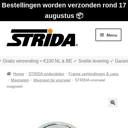
Bestellingen worden verzonden rond 17
augustus 📦
Ga
Ga
Menu
door
naar
naar
de
navigatie
inhoud
 Gratis verzending > €100 NL & BE ✓ Snelle levering ✓ Garant
Home
STRIDA onderdelen
Frame verbindingen & caps
Magneten
Magneet bij voorwiel
STRIDA voorwiel
magneet
Subme
Winkel
uitvou
🔍
Subme
Over STRIDA
uitvou
Subme