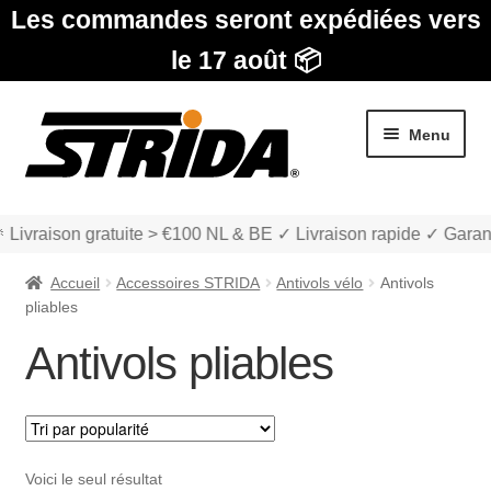
Les commandes seront expédiées vers
le 17 août 📦
Aller
Aller
Menu
à
au
la
contenu
navigation
 Livraison gratuite > €100 NL & BE ✓ Livraison rapide ✓ Garan
Accueil
Accessoires STRIDA
Antivols vélo
Antivols
pliables
Antivols pliables
Les Modèles
Ouvrir
boutique
le
Voici le seul résultat
menu
Ouvrir