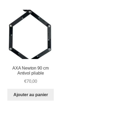
Mon compte et Support
enfant
le
menu
Panier
enfant
SOLDES
AXA Newton 90 cm
Antivol pliable
€
70,00
Ajouter au panier