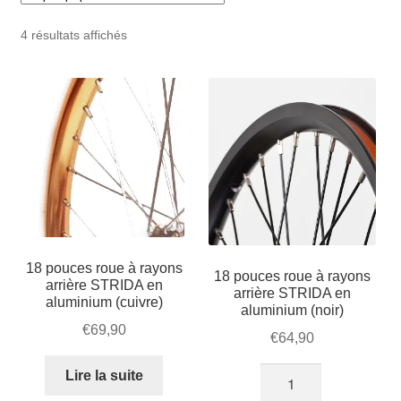
Mon compte et Support
enfant
le
Trié
4 résultats affichés
menu
Panier
par
enfant
popularité
SOLDES
18 pouces roue à rayons
18 pouces roue à rayons
arrière STRIDA en
arrière STRIDA en
aluminium (cuivre)
aluminium (noir)
€
69,90
€
64,90
quantité
Lire la suite
de