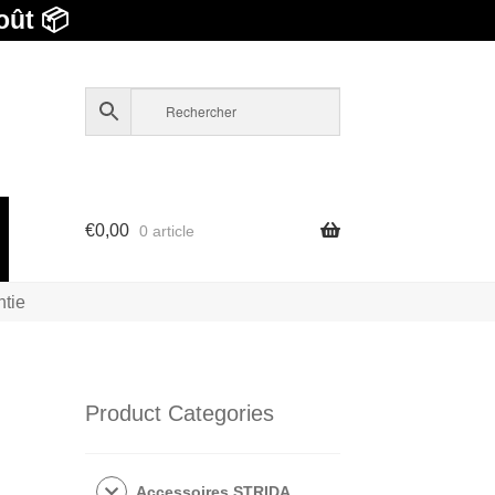
oût 📦
€
0,00
0 article
ntie
Product Categories
Accessoires STRIDA