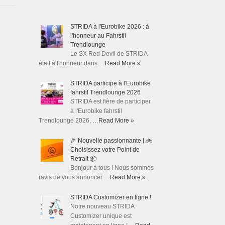
STRIDA à l'Eurobike 2026 : à
l'honneur au Fahrstil
Trendlounge
Le SX Red Devil de STRIDA
était à l'honneur dans …
Read More »
STRIDA participe à l'Eurobike
fahrstil Trendlounge 2026
STRIDA est fière de participer
à l'Eurobike fahrstil
Trendlounge 2026, …
Read More »
🎉 Nouvelle passionnante ! 🚲
Choisissez votre Point de
Retrait 📦
Bonjour à tous ! Nous sommes
ravis de vous annoncer …
Read More »
STRIDA Customizer en ligne !
Notre nouveau STRIDA
Customizer unique est