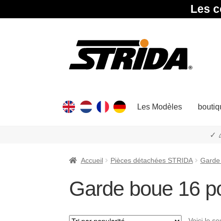
Les c
Aller
Aller
à
au
la
contenu
navigation
Les Modèles
boutiq
✓ 
Accueil
Pièces détachées STRIDA
Garde
Garde boue 16 po
Voici le se