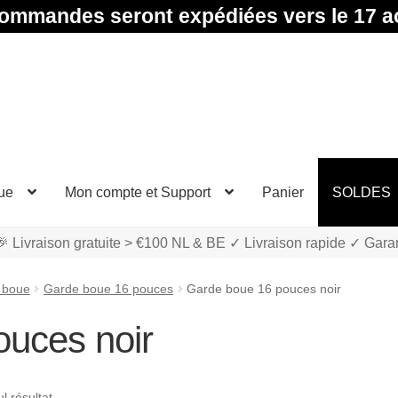
ommandes seront expédiées vers le 17 a
ue
Mon compte et Support
Panier
SOLDES
 Livraison gratuite > €100 NL & BE ✓ Livraison rapide ✓ Gara
 boue
Garde boue 16 pouces
Garde boue 16 pouces noir
uces noir
ul résultat