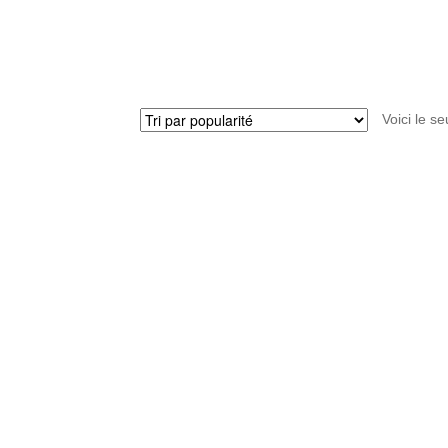
boue
16
pouces
(noir)
Voici le se