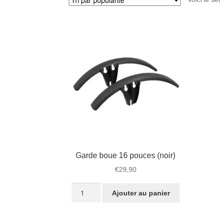
Garde boue 16 pouces (noir)
€
29,90
quantité
Ajouter au panier
de
Garde