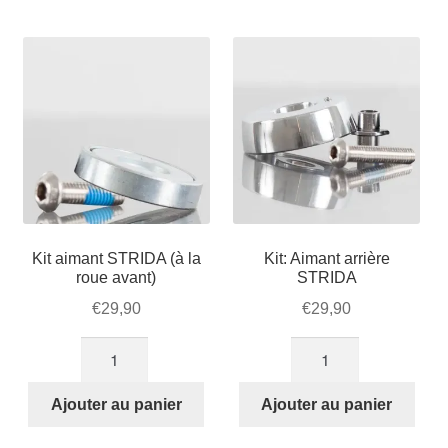
Mon compte et Support
par
enfant
le
popularité
menu
Panier
enfant
SOLDES
Kit aimant STRIDA (à la
Kit: Aimant arrière
roue avant)
STRIDA
€
29,90
€
29,90
quantité
quantité
de
de
Kit
Kit:
Ajouter au panier
Ajouter au panier
aimant
Aimant