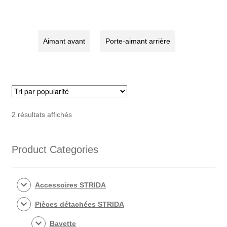
STRIDA
arrière
(à
STRIDA
la
roue
Aimant avant
Porte-aimant arrière
avant)
Trié
2 résultats affichés
par
popularité
Product Categories
Accessoires STRIDA
Pièces détachées STRIDA
Bavette