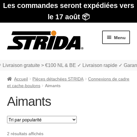
Les commandes seront expédiées vers
le 17 août 📦
Aller
Aller
Menu
à
au
la
contenu
navigation
 Livraison gratuite > €100 NL & BE ✓ Livraison rapide ✓ Garan
Accueil
Pièces détachées STRIDA
Connexions de cadre
et cache-boulons
Aimants
Aimants
Les Modèles
Ouvrir
boutique
le
Trié
2 résultats affichés
menu
Ouvrir