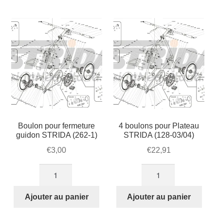
Mon compte et Support
par
enfant
le
popularité
menu
Panier
enfant
SOLDES
Boulon pour fermeture
4 boulons pour Plateau
guidon STRIDA (262-1)
STRIDA (128-03/04)
€
3,00
€
22,91
quantité
quantité
de
de
Boulon
4
Ajouter au panier
Ajouter au panier
pour
boulons