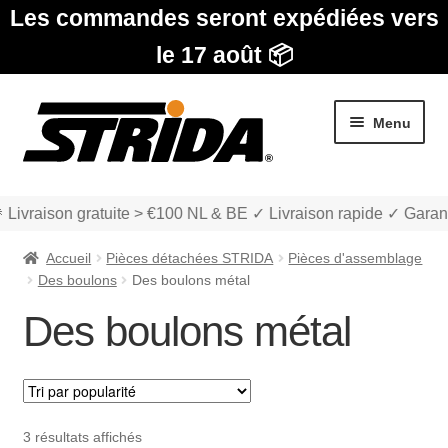
Les commandes seront expédiées vers
le 17 août 📦
Aller
Aller
Menu
à
au
la
contenu
navigation
 Livraison gratuite > €100 NL & BE ✓ Livraison rapide ✓ Garant
Accueil
Pièces détachées STRIDA
Pièces d'assemblage
Des boulons
Des boulons métal
Des boulons métal
Les Modèles
Ouvrir
boutique
le
Trié
3 résultats affichés
menu
Ouvrir