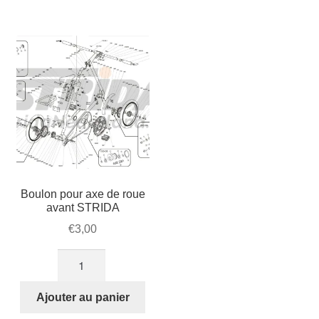
fermeture
pour
guidon
Plateau
STRIDA
STRIDA
(262-
(128-
1)
03/04)
Boulon pour axe de roue
avant STRIDA
€
3,00
quantité
de
Boulon
Ajouter au panier
pour