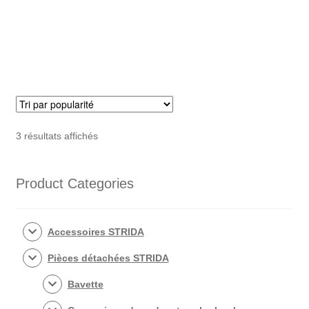
axe
de
roue
avant
STRIDA
Trié
3 résultats affichés
par
popularité
Product Categories
Accessoires STRIDA
Pièces détachées STRIDA
Bavette