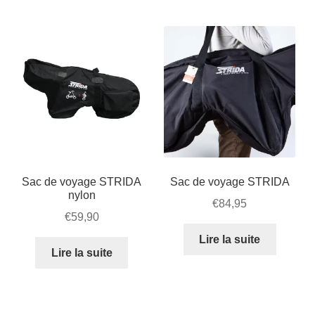
Mon compte et Support
par
enfant
le
popularité
menu
Panier
enfant
SOLDES
Sac de voyage STRIDA
Sac de voyage STRIDA
nylon
€
84,95
€
59,90
Lire la suite
Lire la suite