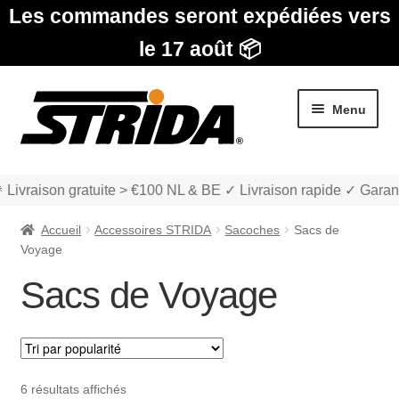
Les commandes seront expédiées vers
le 17 août 📦
Aller
Aller
Menu
à
au
la
contenu
navigation
 Livraison gratuite > €100 NL & BE ✓ Livraison rapide ✓ Garant
Accueil
Accessoires STRIDA
Sacoches
Sacs de
Voyage
Sacs de Voyage
Les Modèles
Ouvrir
boutique
le
Trié
6 résultats affichés
menu
Ouvrir