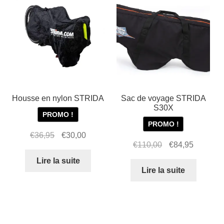
Housse en nylon STRIDA
Sac de voyage STRIDA
S30X
PROMO !
PROMO !
Le
Le
€
36,95
€
30,00
Le
Le
€
110,00
€
84,95
prix
prix
prix
prix
initial
actuel
Lire la suite
initial
actuel
Lire la suite
était :
est :
était :
est :
€36,95.
€30,00.
€110,00.
€84,95.