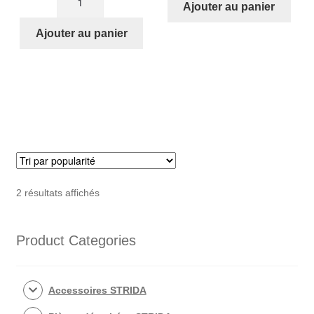
Rondelle
Ajouter au panier
de
376
Rondelle
Ajouter au panier
en
nylon
pour
axe
de
roue
arrière
STRIDA
(166)
Trié
2 résultats affichés
par
popularité
Product Categories
Accessoires STRIDA