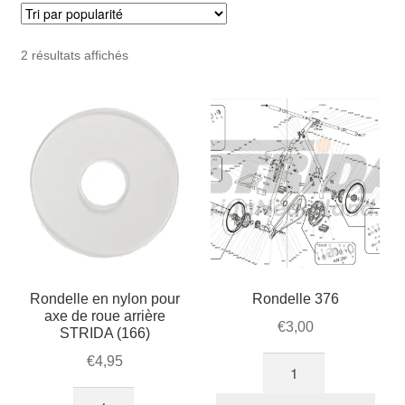
Mon compte et Support
enfant
le
menu
Panier
Trié
2 résultats affichés
enfant
par
popularité
SOLDES
Rondelle en nylon pour
Rondelle 376
axe de roue arrière
€
3,00
STRIDA (166)
€
4,95
quantité
de
quantité