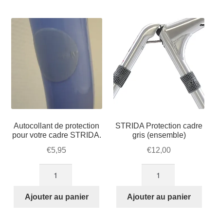
Mon compte et Support
par
enfant
le
popularité
menu
Panier
enfant
SOLDES
Autocollant de protection
STRIDA Protection cadre
pour votre cadre STRIDA.
gris (ensemble)
€
5,95
€
12,00
quantité
quantité
de
de
Autocollant
STRIDA
Ajouter au panier
Ajouter au panier
de
Protection