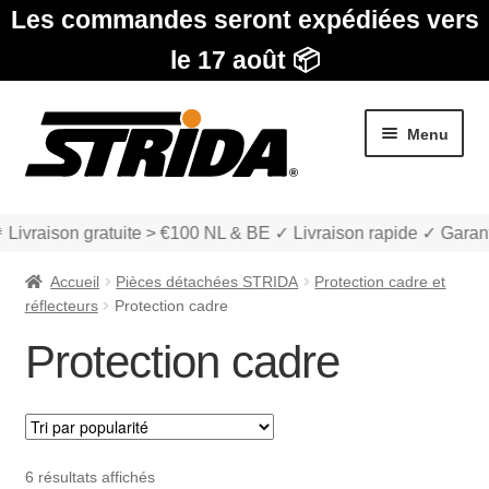
Les commandes seront expédiées vers
le 17 août 📦
Aller
Aller
Menu
à
au
la
contenu
navigation
 Livraison gratuite > €100 NL & BE ✓ Livraison rapide ✓ Garant
Accueil
Pièces détachées STRIDA
Protection cadre et
réflecteurs
Protection cadre
Protection cadre
Les Modèles
Ouvrir
boutique
le
Trié
6 résultats affichés
menu
Ouvrir