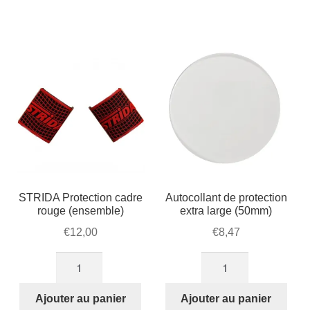
cadre
noir
(ensemble)
STRIDA Protection cadre
Autocollant de protection
rouge (ensemble)
extra large (50mm)
€
12,00
€
8,47
quantité
quantité
de
de
STRIDA
Autocollant
Ajouter au panier
Ajouter au panier