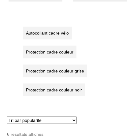
Protection
de
cadre
protection
rouge
extra
(ensemble)
large
(50mm)
Autocollant cadre vélo
Protection cadre couleur
Protection cadre couleur grise
Protection cadre couleur noir
Trié
6 résultats affichés