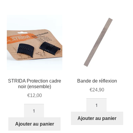
protection
cadre
pour
gris
votre
(ensemble)
cadre
STRIDA.
STRIDA Protection cadre
Bande de réflexion
noir (ensemble)
€
24,90
€
12,00
quantité
quantité
de
de
Bande
Ajouter au panier
STRIDA
Ajouter au panier
de
Protection
réflexion