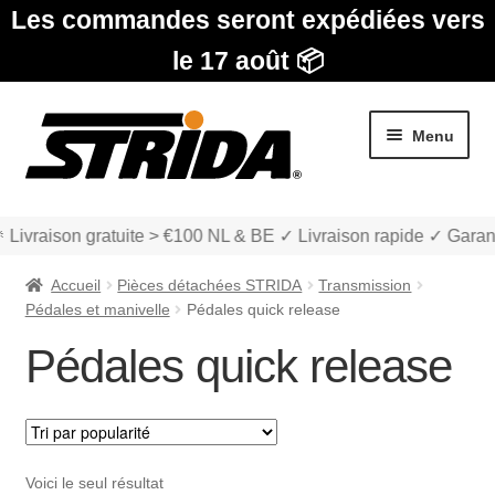
Les commandes seront expédiées vers
le 17 août 📦
Aller
Aller
Menu
à
au
la
contenu
navigation
 Livraison gratuite > €100 NL & BE ✓ Livraison rapide ✓ Garan
Accueil
Pièces détachées STRIDA
Transmission
Pédales et manivelle
Pédales quick release
Pédales quick release
Les Modèles
Ouvrir
boutique
le
Voici le seul résultat
menu
Ouvrir