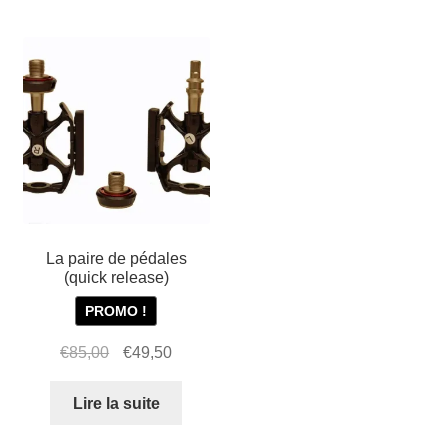
Mon compte et Support
enfant
le
menu
Panier
enfant
SOLDES
La paire de pédales
(quick release)
PROMO !
Le
Le
€
85,00
€
49,50
prix
prix
initial
actuel
Lire la suite
était :
est :