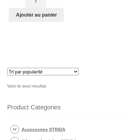
de
Axe
Ajouter au panier
de
pédalier
aluminium
pour
STRIDA
5
et
SX
Voici le seul résultat
Product Categories
Accessoires STRIDA