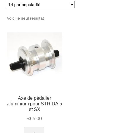
Mon compte et Support
enfant
le
menu
Panier
Voici le seul résultat
enfant
SOLDES
Axe de pédalier
aluminium pour STRIDA 5
et SX
€
65,00
quantité