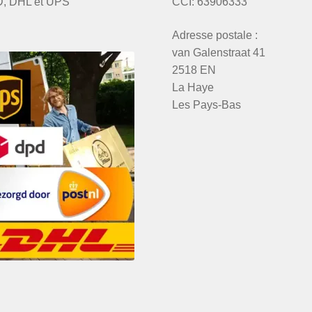
, DHL et UPS
CCI: 63906333
Adresse postale :
van Galenstraat 41
2518 EN
La Haye
Les Pays-Bas