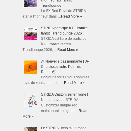
l'honneur au Fahrstil
Trendlounge
Le SX Red Devil de STRIDA
était à l'honneur dans …
Read More »
STRIDA participe à l'Eurobike
fahrstil Trendlounge 2026
STRIDA est fière de participer
à l'Eurobike fahrstil
Trendlounge 2026, …
Read More »
🎉 Nouvelle passionnante ! 🚲
Choisissez votre Point de
Retrait 📦
Bonjour à tous ! Nous sommes
ravis de vous annoncer …
Read More »
STRIDA Customizer en ligne !
Notre nouveau STRIDA
Customizer unique est
maintenant en ligne ! …
Read
More »
Le STRIDA : vélo multi-model