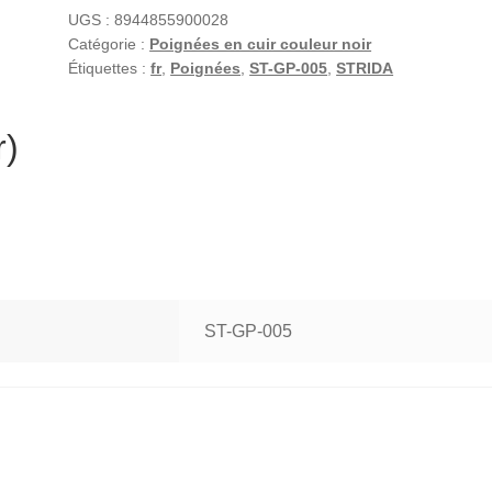
UGS :
8944855900028
Catégorie :
Poignées en cuir couleur noir
Étiquettes :
fr
,
Poignées
,
ST-GP-005
,
STRIDA
r)
ST-GP-005