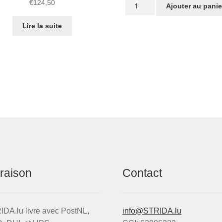
quantité
€
124,50
Ajouter au panie
de
Kit
Lire la suite
de
galet
vraison
Contact
DA.lu livre avec PostNL,
info@STRIDA.lu