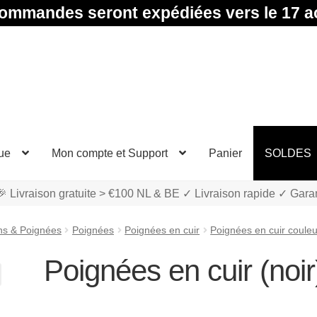
ommandes seront expédiées vers le 17 a
ue
Mon compte et Support
Panier
SOLDES
 Livraison gratuite > €100 NL & BE ✓ Livraison rapide ✓ Gara
ns & Poignées
Poignées
Poignées en cuir
Poignées en cuir couleu
Poignées en cuir (noir