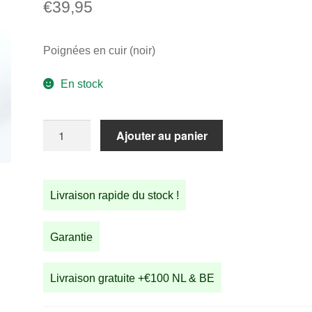
€
39,95
Poignées en cuir (noir)
En stock
quantité
Ajouter au panier
de
Poignées
en
Livraison rapide du stock !
cuir
(noir)
Garantie
Livraison gratuite +€100 NL & BE