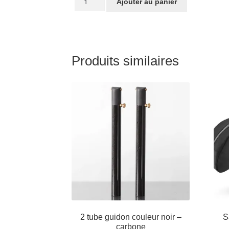
Ajouter au panier
de
STRIDA
dragonnes
pour
poignées
Produits similaires
(Set)
2 tube guidon couleur noir –
S
carbone