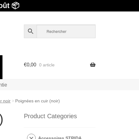
oût 📦
€
0,00
0 article
ntie
r noir
Poignées en cuir (noir)
)
Product Categories
Accessoires STRIDA