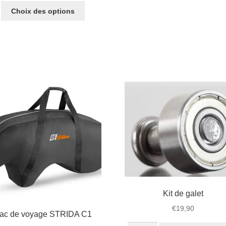
Ce
initial
actuel
Choix des options
produit
était :
est :
a
€49,90.
€44,90.
plusieurs
variations.
Les
options
peuvent
être
choisies
sur
la
page
du
produit
Kit de galet
€
19,90
ac de voyage STRIDA C1