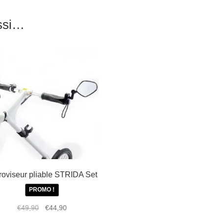
ussi…
roviseur pliable STRIDA Set
PROMO !
Le
Le
€
49,90
€
44,90
prix
prix