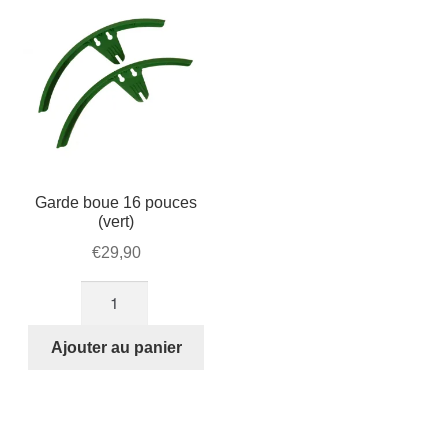
STRIDA
5
et
SX
Garde boue 16 pouces
(vert)
€
29,90
quantité
de
Garde
Ajouter au panier
boue
16
pouces
(vert)