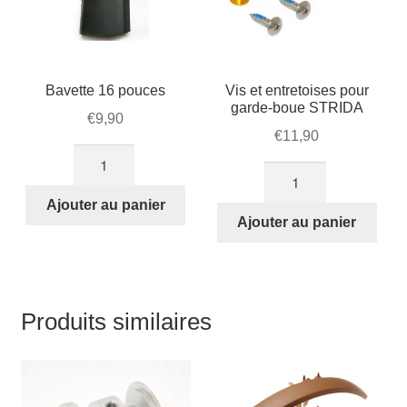
Bavette 16 pouces
Vis et entretoises pour
garde-boue STRIDA
€
9,90
€
11,90
quantité
quantité
de
de
Bavette
Ajouter au panier
Vis
Ajouter au panier
16
et
pouces
entretoises
pour
garde-
Produits similaires
boue
STRIDA