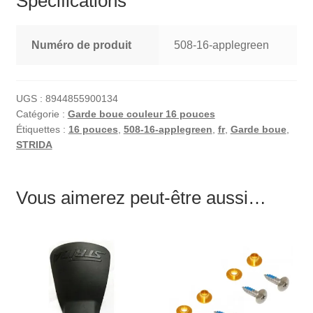
Spécifications
Numéro de produit
508-16-applegreen
UGS :
8944855900134
Catégorie :
Garde boue couleur 16 pouces
Étiquettes :
16 pouces
,
508-16-applegreen
,
fr
,
Garde boue
,
STRIDA
Vous aimerez peut-être aussi…