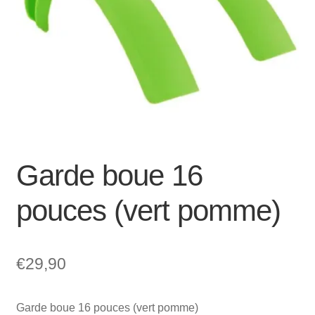
Mon compte et Support
enfant
le
menu
Panier
enfant
SOLDES
Garde boue 16
pouces (vert pomme)
€
29,90
Garde boue 16 pouces (vert pomme)