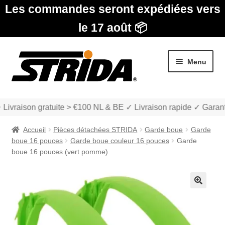
Les commandes seront expédiées vers
le 17 août 📦
Aller
Aller
Menu
à
au
la
contenu
navigation
 Livraison gratuite > €100 NL & BE ✓ Livraison rapide ✓ Garant
Accueil
Pièces détachées STRIDA
Garde boue
Garde
boue 16 pouces
Garde boue couleur 16 pouces
Garde
boue 16 pouces (vert pomme)
Les Modèles
🔍
Ouvrir
boutique
le
menu
Ouvrir