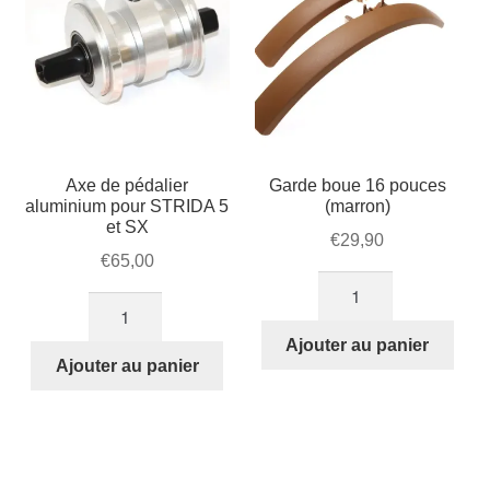
Axe de pédalier
Garde boue 16 pouces
aluminium pour STRIDA 5
(marron)
et SX
€
29,90
€
65,00
quantité
quantité
de
de
Garde
Ajouter au panier
Axe
Ajouter au panier
boue
de
16
pédalier
pouces
aluminium
(marron)
pour