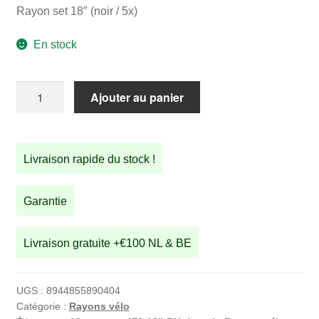
Rayon set 18″ (noir / 5x)
En stock
quantité
Ajouter au panier
de
Rayon
set
Livraison rapide du stock !
18"
(noir
/
Garantie
5x)
Livraison gratuite +€100 NL & BE
UGS :
8944855890404
Catégorie :
Rayons vélo