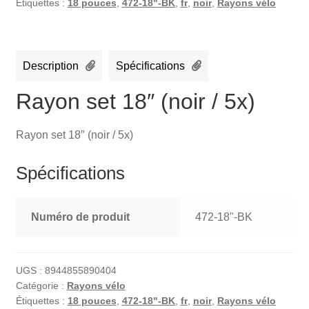
Étiquettes :
18 pouces
,
472-18"-BK
,
fr
,
noir
,
Rayons vélo
Description
Spécifications
Rayon set 18″ (noir / 5x)
Rayon set 18″ (noir / 5x)
Spécifications
Numéro de produit
472-18"-BK
UGS :
8944855890404
Catégorie :
Rayons vélo
Étiquettes :
18 pouces
,
472-18"-BK
,
fr
,
noir
,
Rayons vélo