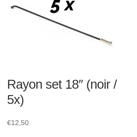
Mon compte et Support
enfant
le
menu
Panier
enfant
SOLDES
Rayon set 18″ (noir /
5x)
€
12,50