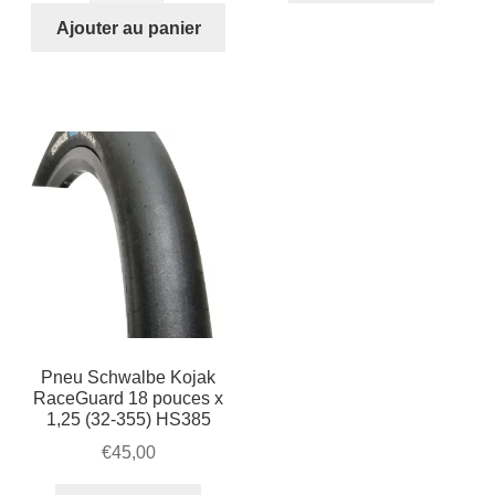
Garde
Ajouter au panier
boue
18
pouces
(noir)
Pneu Schwalbe Kojak
RaceGuard 18 pouces x
1,25 (32-355) HS385
€
45,00