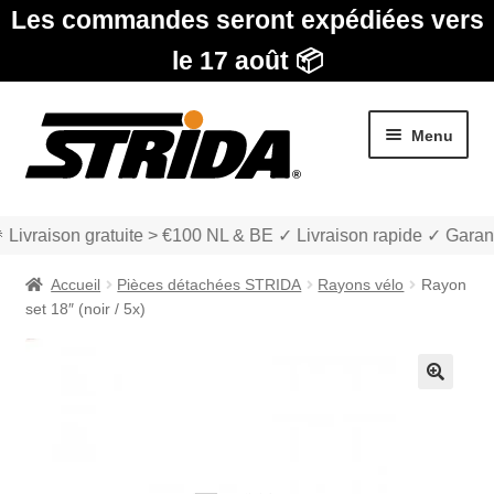
Les commandes seront expédiées vers
le 17 août 📦
Aller
Aller
Menu
à
au
la
contenu
navigation
 Livraison gratuite > €100 NL & BE ✓ Livraison rapide ✓ Garant
Accueil
Pièces détachées STRIDA
Rayons vélo
Rayon
set 18″ (noir / 5x)
Les Modèles
🔍
Ouvrir
boutique
le
menu
Ouvrir