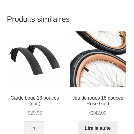
Produits similaires
Garde boue 18 pouces
Jeu de roues 18 pouces
(noir)
Rose Gold
€
29,90
€
242,00
quantité
Lire la suite
de